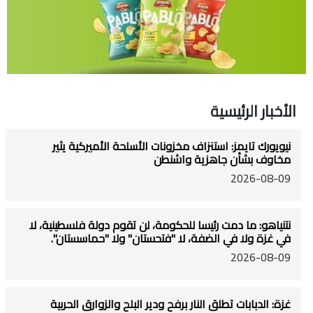
الأخبار الرئيسية
نيويورك تايمز: استنزاف مخزونات الأسلحة الأميركية يثير
مخاوف بشأن جاهزية واشنطن
2026-08-09
نتنياهو: ما دمت رئيسا للحكومة، لن تقوم دولة فلسطينية، لا
في غزة ولا في الضفة، لا "فتحستان" ولا "حماسستان".
2026-08-09
غزة: الدبابات تطلق النار برفح ودير البلح والزوارق الحربية