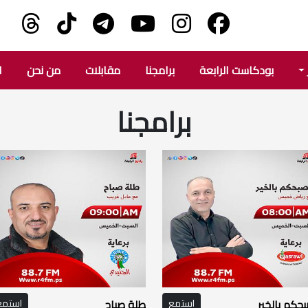
بودكاست الرابعة
برامجنا
مقابلات
من نحن
ا
برامجنا
حكم بالخير
استمع
طلة صباح
استمع