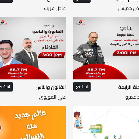
اض خميس
عادل غريب
ة الرابعة
استمع
القانون والناس
استمع
د عمرو
علي العويوي