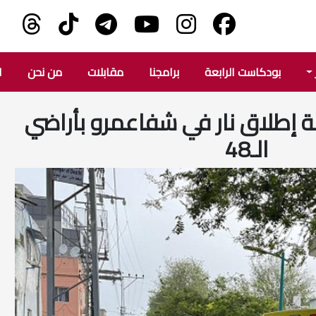
بودكاست الرابعة
برامجنا
مقابلات
من نحن
ا
 إطلاق نار في شفاعمرو بأراضي
الـ48