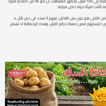
الجاري وحتى اليوم، حيث ارتفعت الحصيلة إلى 100 قتيل، وتُظهر المعطيات أن نحو 96 من الضحايا قُتلوا
ما قُتلت امرأة حرقا داخل مركبة.
كما تشير الأرقام إلى أن أكثر من 51 من القتلى هم دون سن الثلاثين، بينهم 9 نساء، في حين قُتل 4
ون احتسابهم ضمن حصيلة جرائم القتل، وهذه الإحصائية لا تشمل