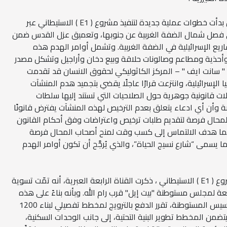
ذلك يعني بوضوح أن سلطات الاحتلال بدأت خطوات عملية جديدة لتنفيذ مشروع ( E1 ) الاستيطاني عبر
 فصل شمال الضفة الغربية عن جنوبها، وتعميق عزل القدس ضمن
ع الإسرائيلية في الضفة الغربية. وتشمل أوامر الهدم هذه
أحذية ومطاعم وصالونات حلاقة وبيع دخان وأراجيل وتشكل مصدر
نت مؤسسة " سانت ايف " – المركز الكاثوليكي لحقوق الانسان قد تقدمت
الإسرائيلية، وانتزعت قرارًا عاجلًا يقضي بتجميد هدم المنشآت
 قانونية جوهرية حول الصلاحيات التي تستند إليها سلطات
صة وأن أي ادعاء يتعلق بعدم الترخيص لهذه المنشآت يفترض قانونًا
لمحال فرصة لتقديم طلبات ترخيص واعتراضات وفق أحكام القانون
كما هدف الالتماس إلى كسب وقت لمنح أصحاب المحال فرصة
يسمى “شارع نسيج الحياة”، والذي يُرجَّح أن تكون أوامر الهدم
والى جانب استئناف العمل لتنفيذ مشروع ( E1 ) الاستيطاني ، ذكرت القناة الرابعة العبرية، أنه تمّت تسوية
 لمجلس مستوطنة "بيت إيل" قرب رام الله. وبأنه بناءً على هذه
الخطوة، التي تمّت بعد عقود على تأسيس المستوطنة، تقرر الدفع بالترويج لمخطط تفصيلي لبناء 1200
من المخطط تطوير البنية التحتية، إلى جانب الوحدات السكنية،