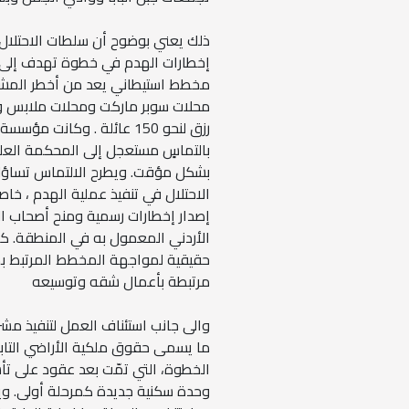
إخطارات الهدم في خطوة تهدف إلى
مخطط استيطاني يعد من أخطر المشاري
محلات سوبر ماركت ومحلات ملابس و
رزق لنحو 150 عائلة . وكا
بالتماسٍ مستعجل إلى المحكمة العليا 
بشكل مؤقت. ويطرح الالتماس تساؤلات
الاحتلال في تنفيذ عملية الهدم ، خا
إصدار إخطارات رسمية ومنح أصحاب ا
الأردني المعمول به في المنطقة. 
حقيقية لمواجهة المخطط المرتبط بما 
مرتبطة بأعمال شقه وتوسيعه
ما يسمى حقوق ملكية الأراضي التابعة
وحدة سكنية جديدة كمرحلة أولى. ويتض