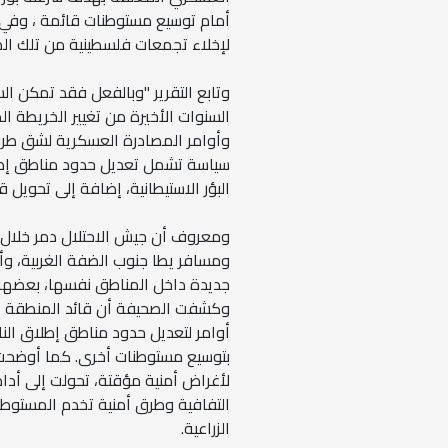
أمام توسيع مستوطنات قائمة ، وفي ا
لإخلاء تجمعات فلسطينية من تلك المن
وتابع التقرير "وبالفعل فقد تمكن 
السنوات الأخيرة من تغيير الخريطة الط
وأوامر المصادرة العسكرية لشق طرق 
سياسة تشمل تعديل حدود مناطق إطلا
البؤر الاستيطانية، إضافة إلى تحوي
ومعروف أن جيش الاحتلال دمر خلال 
ومسافر يطا جنوب الضفة الغربية، وأجب
جديدة داخل المناطق نفسها، بعضها ج
وكشفت الصحيفة أن قائد المنطقة الو
أوامر لتعديل حدود مناطق إطلاق النا
بتوسيع مستوطنات أخرى. كما أوضحت 
لأغراض أمنية مؤقتة، تحولت إلى أد
التفافية وطرق أمنية تخدم المستوطنا
الزراعية.