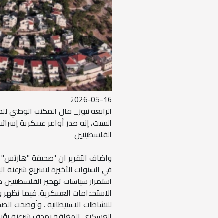
2026-05-16
الرابعة نيوز_ قال المكتب الوطني لل
السبت، إنه صدر أوامر عسكرية إسرائيل
الفلسطينيين
واضاف التقرير ان "صحيفة "هآرتس" ا
في السنوات الأخيرة لتسريع شرعنة الب
استمرار سياسات تهجير الفلسطينيين م
الاستخدامات العسكرية. فيما تظهر 
للنشاطات الاستيطانية . وأوضحت الص
العسكري المغلقة بهدف شرعنة بؤر اس