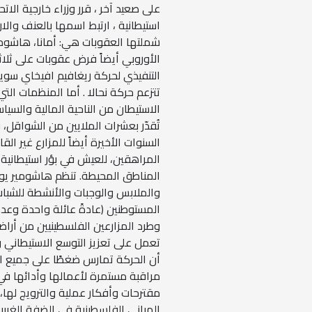
على صعيد آخر ، قرر وزراء خارجية الات
استيطانية ، ارتبط اسمها بالعنف وال
شملتها العقوبات هي: أمانا، هاشومير
الأوروبي أيضاً فرض عقوبات على ثلا
التنفيذي لحركة ريغافيم افيخاي سوي
تتزعم حركة نحالا . أما المنظمات ال
تُقدّر بعشرات الملايين من الشواقل، وت
السنوات الأخيرة أيضاً للمزارع غير 
المراهقين، للعيش في بؤر استيطانية 
المناطق المحيطة. تنظم هاشومير يو
والملابس والوجبات والأنشطة للشب
المستوطنين (عادةً عائلة واحدة وعدة
وطرد المزارعين الفلسطينيين من أراضيه
تعمل على تعزيز التوسع الاستيطاني وت
أن الحركة تمارس ضغطًا على جميع الأ
مراقبة مستمرة لأعمالها وأدائها ف
مقترحات وأفكار عملية والترويج لها،
المباني الفلسطينية في الضفة الغربي