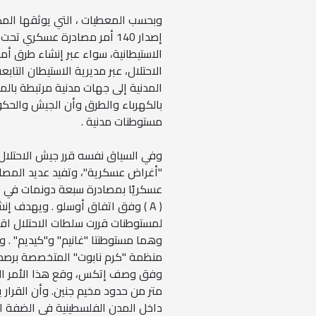
الاستيطانية، سواء عبر إنشاء طرق أمن
الاحتلال، عبر مديرية الاستيطان التا
المدنية إلى جهات مدنية مرتبطة بالمشر
بالكهرباء والطرق وأن الجيش والحكو
مستوطنات مدنية .
وفي السياق نفسه قرر جيش الاحتلال
"أغراض عسكرية"، وتفيد عديد المصادر 
عسكريًا بمصادرة سبعة دونمات في 
( A ) وفق اتفاق أوسلو . ويهدف إن
لمستوطنات قررت سلطات الاحتلال اق
وهما مستوطنتا "غانيم" و"كيديم" .
منظمة "كرم نابوت" المتخصصة برصد أن
داخل المدن الفلسطينية في الضفة الغ