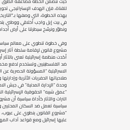
حيث تتضمن الخطة مضاعفة الطرق المؤ
للقناة، فإن الهدف الإستراتيجي تحو
بهذه الخطوة، التي وصفها بـ"التاريخ
في بيت إيل واجب أخلاقي ووطني يتحقق
ونطوّر ونرسّخ سيطرتنا على أرض أجدا
وفي خطوة تنطوي على معالم سياسة ض
مشروع قانون لإقامة سلطة آثار إسرائي
أكدت منظمة إسرائيلية تعنى بالآثار أ
ضد الفلسطينيين وتستخدم لدفع مخطط
الاسرائيلية “المسؤولة الحصرية عن 
صلاحياتها الحفريات الأثرية وإدارتها 
“عمق شبيه” الحقوقية الإسرائيلية 
التراث والآثار كأداة سياسية أن مشروع 
سياسية تعمل ضد السكان المحليين و
“مشروع القانون ينطوي على عيوب، وي
عليها إسرائيل ومع قواعد آداب المهن