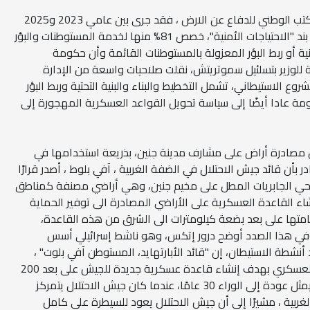
وبحسب المعطيات ، التي يوثقها المكتب الوطني للدفاع عن الارض ، فقد جرى بين عامي 2023 و2025
إصدار 140 أمر مصادرة عسكري تحت بند "الاحتياجات الأمنية"، خصص 81% منها لخدمة المستوطنات والبؤر
ية أو ربط البؤر المعزولة بالمستوطنات القائمة وأن حكومة
بعة للوزير بتسلئيل سموتريتش، نقلت صلاحيات واسعة من الإدارة
وع الاستيطاني، تشمل التخطيط والبناء والبنية التحتية وربط البؤر
مة عادا أيضًا إلى سياسة تحويل القواعد العسكرية المهجورة إلى
 مصادرة أراض على مشارف مدينة جنين، بذريعة استخدامها في
بأن قائد جيش الاحتلال في الضفة الغربية ، آفي بلوط ، أصدر قرارًا
حي الجابريات المطل على مخيم جنين، وهي أراضي مصنفة كمناطق
شاء القاعدة العسكرية على الأراضي المصادرة الى توفير الحماية
امتها على بعد بضعة كيلومترات الى الشرق من هذه القاعدة،
 وفي هذا الصدد أوضح درور إتكس، وهو ناشط إسرائيلي أسس
شطة الاستيطان، إن "قائد الأبارتهايد، المستوطن آفي بلوت" ،
وفق وصف إتكس، وقع هذا الأمر العسكري بهدف إنشاء قاعدة عسكرية جديدة للجيش على بعد 200
متر من حدود مخيم جنين. وأن القرار يمثل عودة إلى الوراء 30 عامًا، عندما كان جيش الاحتلال يتمركز
ربية ، مشيرًا إلى أن جيش الاحتلال يعود للسيطرة على كامل