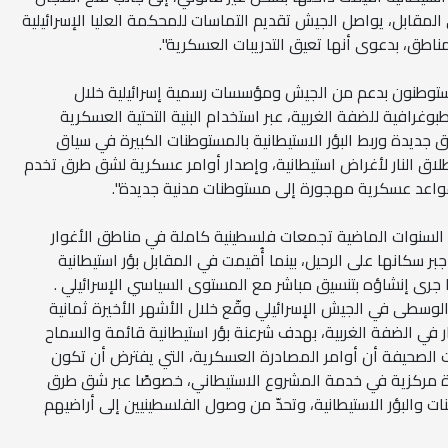
لمقابل، يواصل الجيش تقديم التماسات للمحكمة العليا الإسرائيلية
اطق، بدعوى أنها تعيق التدريبات العسكرية".
الستوطنون بدعم من الجيش ومؤسسات رسمية إسرائيلية خلال
بوغرافية للضفة الغربية، عبر استخدام البنية التحتية العسكرية
جديدة وربط البؤر الاستيطانية بالمستوطنات الكبيرة في سياق
ق النار لأغراض استيطانية، وإصدار أوامر عسكرية لشق طرق تخدم
ل قواعد عسكرية مهجورة إلى مستوطنات مدنية جديدة".
السنوات الماضية تجمعات فلسطينية كاملة في مناطق الأغوار
ر سكانها على الرحيل، بينما أُقيمت في المقابل بؤر استيطانية
رى إنشاؤه بتنسيق مباشر مع المستوى السياسي الإسرائيلي .
سطى في الجيش الإسرائيلي وقّع خلال الأشهر الأخيرة ثمانية
ر في الضفة الغربية، بهدف شرعنة بؤر استيطانية قائمة والسماح
الصحيفة أن أوامر المصادرة العسكرية، التي يفترض أن تكون
اة مركزية في خدمة المشروع الاستيطاني، خصوصًا عبر شق طرق
ت والبؤر الاستيطانية، وتحدّ من وصول الفلسطينيين إلى أراضيهم