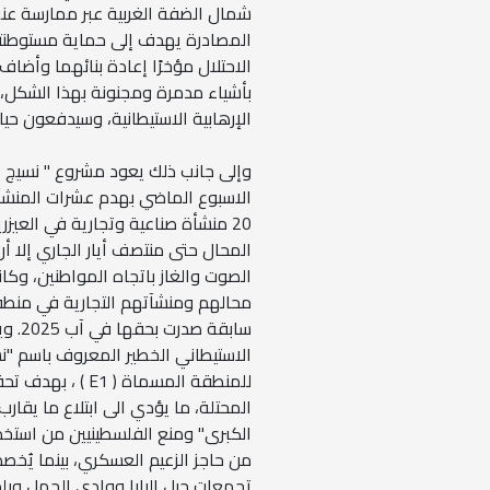
شمال الضفة الغربية عبر ممارسة عنف
الاحتلال مؤخرًا إعادة بنائهما وأ
بأشياء مدمرة ومجنونة بهذا الشكل، بم
الإرهابية الاستيطانية، وسيدفعون حياته
وإلى جانب ذلك يعود مشروع " نسيج ا
الاسبوع الماضي بهدم عشرات المنشآت
20 منشأة صناعية وتجارية في العي
المحال حتى منتصف أيار الجاري إلا أ
محالهم ومنشآتهم التجارية في منطقة 
سابق
الاستيطاني الخطير المعروف باسم "نسيج
للمنطقة المسماة
من حاجز الزعيم العسكري، بينما يُخ
تجمعات جبل البابا ووادي الجمل وبلدة