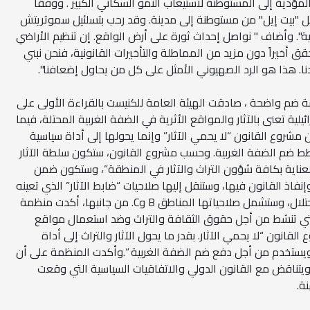
دية إلى المستوطنة لاستيعاب النمو السكاني الكبير . ووفقاً
يل "بيت إيل" من مستوطنة إلى مدينة. وقد رحب بتسلئيل سموتريتش
ية". وأضاف " نواصل إحداث ثورة على أرض الواقع. إن تنظيم الأراضي
 أخيراً دون مزيد من المماطلة والتأخيرات القانونية، فنحن نبني
دنا. هذا هو الرد الصهيوني الأمثل على كل من يحاول إضعافنا".
م واضحة ، صادقت الهيئة العامة للكنيست بالقراءة الأولى على
لية تعنى بالآثار والمواقع الأثرية في الضفة الغربية المحتلة، فيما
ن مشروع القانون “لا يحمي الآثار” وإنما يحولها إلى أداة سياسية
 ضم الضفة الغربية. وحسب مشروع القانون، ستكون سلطة الآثار
العناية بكافة شؤون التراث والآثار في المنطقة”، وستكون ضمن
وإنفاذ القانون فيها، وستنقل إليها صلاحيات “ضابط الآثار” الذي تعينه
وحدة “الإدارة المدنية” في جيش الاحتلال، وستشمل صلاحياتها المناطق B وC. من جانبها، أكدت منظمة
التي تنشط من أجل حقوق الثقافة والتراث وضد استعمال مواقع
القانون “لا يحمي الآثار. بقدر ما يحول الآثار والتراث إلى أداة
يستخدم من أجل دفع ضم الضفة الغربية ”.وأكدت المنظمة على أن
تناقض مع القانون الدولي والاتفاقيات السياسية التي وقعت
ة.