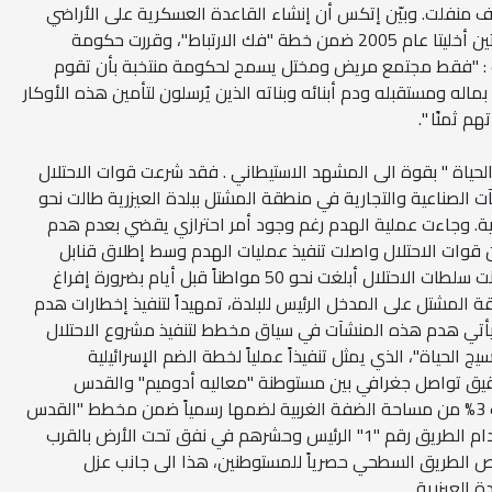
 منفلت. وبيّن إتكس أن إنشاء القاعدة العسكرية على الأراضي
المصادرة يهدف إلى حماية مستوطنتين أخليتا عام 2005 ضمن خطة "فك الارتباط"، وقررت حكومة
ضاف : "فقط مجتمع مريض ومختل يسمح لحكومة منتخبة بأن تقوم
اله ومستقبله ودم أبنائه وبناته الذين يُرسلون لتأمين هذه الأوكار
م ثمنًا ".
لحياة " بقوة الى المشهد الاستيطاني . فقد شرعت قوات الاحتلال
 الصناعية والتجارية في منطقة المشتل ببلدة العيزرية طالت نحو
زرية. وجاءت عملية الهدم رغم وجود أمر احترازي يقضي بعدم هدم
ن قوات الاحتلال واصلت تنفيذ عمليات الهدم وسط إطلاق قنابل
الصوت والغاز باتجاه المواطنين، وكانت سلطات الاحتلال أبلغت نحو 50 مواطناً قبل أيام بضرورة إفراغ
المشتل على المدخل الرئيس للبلدة، تمهيداً لتنفيذ إخطارات هدم
ة صدرت بحقها في آب 2025. ويأتي هدم هذه المنشآت في سياق مخطط لتنفيذ مشروع الاحتلال
 الحياة"، الذي يمثل تنفيذاً عملياً لخطة الضم الإسرائيلية
 ( E1 ) ، بهدف تحقيق تواصل جغرافي بين مستوطنة "معاليه أدوميم" والقدس
المحتلة، ما يؤدي الى ابتلاع ما يقارب 3% من مساحة الضفة الغربية لضمها رسمياً ضمن مخطط "القدس
الكبرى" ومنع الفلسطينيين من استخدام الطريق رقم "1" الرئيس وحشرهم في نفق تحت الأرض بالقرب
صص الطريق السطحي حصرياً للمستوطنين، هذا الى جانب عزل
 العيزرية .