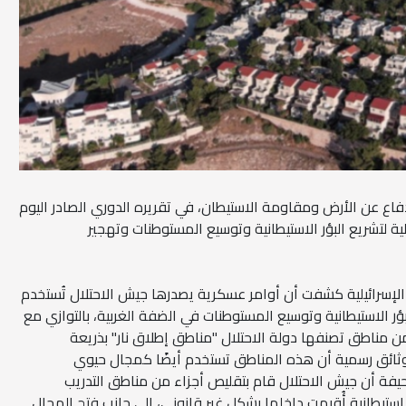
دفاع عن الأرض ومقاومة الاستيطان، في تقريره الدوري الصادر اليوم
ية لتشريع البؤر الاستيطانية وتوسيع المستوطنات وتهجير
لإسرائيلية كشفت أن أوامر عسكرية يصدرها جيش الاحتلال تُستخدم
ؤر الاستيطانية وتوسيع المستوطنات في الضفة الغربية، بالتوازي مع
ن مناطق تصنفها دولة الاحتلال "مناطق إطلاق نار" بذريعة
وثائق رسمية أن هذه المناطق تستخدم أيضًا كمجال حيوي
حيفة أن جيش الاحتلال قام بتقليص أجزاء من مناطق التدريب
تيطانية أُقيمت داخلها بشكل غير قانوني، إلى جانب فتح المجال