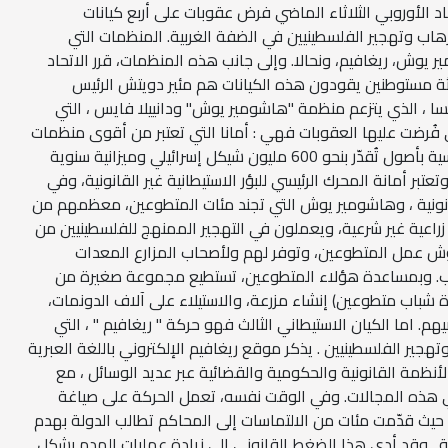
حاد الأوروبي الثلاثاء الماضي فرض عقوبات على أربع كيانات
ارهاب وتهجير الفلسطينيين في الضفة الغربية. المنظمات التي
 يوش، ريغافيم، ونحالا. وإلى جانب هذه المنظمات، قرر الاتحاد
ثة مستوطنين يقودون هذه الكيانات هم مئير دويتش الرئيس
سا ، الذي يتزعم منظمة "هاشومير يوش" ودانييلا فايس ، التي
تي فُرضت عليها العقوبات فهي : أمانا التي تعتبر من أقوى منظمات
الاستيطان من الناحية المالية والسياسية بأصول تُقدّر بنحو 600 مليون شيكل إسرائيلي وميزانية سنوية
عتبر أمانة المحرك الرئيسي للبؤر الاستيطانية غير القانونية، وفي
القانونية ، وهاشومير يوش التي تجند مئات المتطوعين، معظمهم من
زراعية غير شرعية، ويعملون في التهجير الممنهج للفلسطينيين من
ش عمل المتطوعين، وتوفر لهم ولأصحاب المزارع المعدات
اب. وبمساعدة هؤلاء المتطوعين، تستطيع مجموعة صغيرة من
 شباب متطوعين) إنشاء مزرعة، والاستيلاء على آلاف الدونمات،
م. اما الكيان الاستيطاني الثالث فهو حركة " ريغافيم " ، التي
هجير الفلسطينيين . يذكر موقع ريغافيم الإلكتروني باللغة العبرية
نظمة القانونية والحكومية والقضائية عبر عديد الوسائل ، مع
ي هذه المجالات. وفي الوقت نفسه، تعمل الحركة على صياغة
 حيث قدّمت مئات من الالتماسات إلى المحاكم تطالب الدولة بهدم
ة . وقد أدى هذا الضغط القانوني إلى زيادة عمليات الهدم بشكل