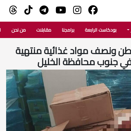
بودكاست الرابعة
برامجنا
مقابلات
من نحن
ا
بط حوالي 13 طن ونصف مواد غذائية منتهية
في جنوب محافظة الخليل