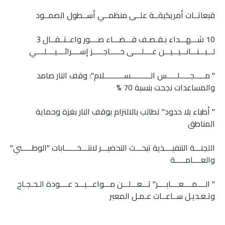
قبعاتــات أمريكيةــة علــى منظمــي أســطول الصمــود
10 شـــهـــداء بـقـصـف قـــضـــاء صــــور واعــتــقــال 3
لـــبـــنـــانـــيـــيـــن عــــلــــى حـــــاجـــــز إســــرائــــيــــلــــي
" مـــــجـــــلـــــس الــــــــــســــــــــلام": وقف النار صامد
والمساعدات نجحت بنسبة 70 %
" أطباء بلا حدود" تطالب بالالتزام بوقف النار بغزة وحماية
المناطق
اللجنـــة التنفيــــذية تبحـــث التحضيـــر لانتـــخــــــابات "الوطـــــني"
والعــــامـــــة
" الــــمــــعــــابــــر" تـــعـــلـــن مـــواعـــيـــد عــــودة الـحـجـاج
وتـعـديـل ســاعــات عـمـل المعبر