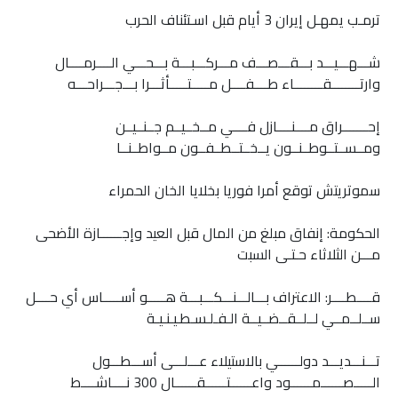
ترمـب يمهـل إيران 3 أيام قبل اسـتئناف الحرب
شـــهـــيـــد بـــقـــصـــف مـــركـــبـــة بـــحـــي الــــرمــــال
وارتــــــــقــــــــاء طــــفــــل مـــــتـــــأثـــرا بـــجـــراحـــه
إحـــــــراق مــــنــــازل فــــي مــخــيــم جــنــيــن
ومــســتــوطــنــون يــخــتــطــفــون مــواطــنــا
سموتريتش توقع أمرا فوريا بخلايا الخان الحمراء
الحكومة: إنفاق مبلغ من المال قبل العيد وإجــــــازة الأضحى
مـــن الثلاثاء حـتـى السبت
قــــطــــر: الاعتراف بـــالـــنـــكـــبـــة هـــــو أســـــاس أي حــــل
ســلــمــي لــلــقــضــيــة الـفـلـسـطـيـنـيـة
تـــنـــديـــد دولــــــي بالاستيلاء عـــلـــى أســـطـــول
الـــــصــــــمــــــود واعــــــتــــــقــــــال 300 نــــاشــــط