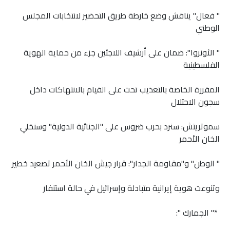
" فعال" يناقش وضع خارطة طريق التحضير لانتخابات المجلس
الوطني
" الأونروا": ضمان على أرشيف اللاجئين جزء من حماية الهوية
الفلسطينية
المقررة الخاصة بالتعذيب تحث على القيام بالانتهاكات داخل
سجون الاحتلال
سموتريتش: سنرد بحرب ضروس على "الجنائية الدولية" وسنخلي
الخان الأحمر
" الوطن" و"مقاومة الجدار": قرار جيش الخان الأحمر تصعيد خطير
وتنوعت هوية إيرانية متبادلة وإسرائيل في حالة استنفار
*" الجمارك ":