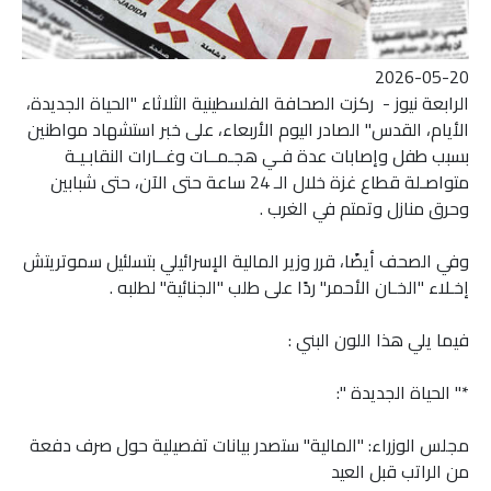
2026-05-20
الرابعة نيوز - ركزت الصحافة الفلسطينية الثلاثاء "الحياة الجديدة،
الأيام، القدس" الصادر اليوم الأربعاء، على خبر استشهاد مواطنين
بسبب طفل وإصابات عدة فـي هجـمــات وغــارات النقابـيـة
متواصـلة قطاع غزة خلال الـ 24 ساعة حتى الآن، حتى شبابين
وحرق منازل وتمتم في الغرب .
وفي الصحف أيضًا، قرر وزير المالية الإسرائيلي بتسلئيل سموتريتش
إخـلاء "الخـان الأحمر" ردًا على طلب "الجنائية" لطلبه .
فيما يلي هذا اللون البني :
*" الحياة الجديدة ":
مجلس الوزراء: "المالية" ستصدر بيانات تفصيلية حول صرف دفعة
من الراتب قبل العيد