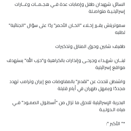
السائل: شهيدان طفل وإصابات عدة فـي هجـمــات وغــارات
إسرائيلـيـة متواصـلة
سموتريتش يقـرر إخـلاء "الخـان الأحمر" ردًا على سؤال "الجنائية"
لطلبه
طفيف: شابين وحرق المنازل وتذكيرات
لبنــان: شهـداء وجرحـى وإنذارات بالكراهية و"حزب الله" يستهدف
مواقع إسرائيلية
واشنطن تتحدث عن "تقدم" بالمفاوضات مع إيران وترامب تهدد
مجددًا ويمهل طهران في أيام قليلة
البحرية الإسرائيلية تلاحق ما تزال من "أسطـول الصمـود" فـي
مياه الـدولـيـة
*" الأكبر ":