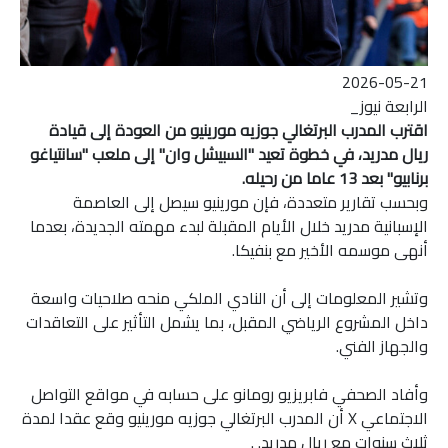
2026-05-21
الرابعة نيوز_
اقترب المدرب البرتغالي جوزيه مورينيو من العودة إلى قيادة
ريال مدريد، في خطوة تعيد "السبيشل وان" إلى ملعب "سانتياغو
برنابيو" بعد 13 عاما من رحيله.
وبحسب تقارير متعددة، فإن مورينيو سيصل إلى العاصمة
الإسبانية مدريد خلال الأيام المقبلة لبدء مهمته الجديدة، بعدما
أنهى موسمه الأخير مع بنفيكا.
وتشير المعلومات إلى أن النادي الملكي منحه صلاحيات واسعة
داخل المشروع الرياضي المقبل، بما يشمل التأثير على التعاقدات
والجهاز الفني.
وأفاد الصحفي فابريزيو رومانو على حسابه في مواقع التواصل
الاجتماعي X أن المدرب البرتغالي جوزيه مورينيو وقع عقدا لمدة
ثلاث سنوات مع ريال مدريد. .