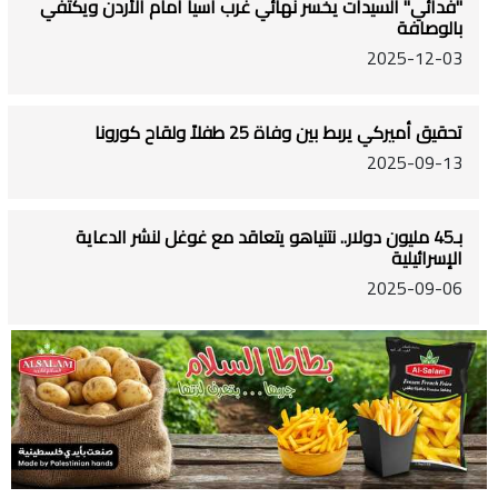
"فدائي" السيدات يخسر نهائي غرب آسيا أمام الأردن ويكتفي
بالوصافة
2025-12-03
تحقيق أميركي يربط بين وفاة 25 طفلاً ولقاح كورونا
2025-09-13
بـ45 مليون دولار.. نتنياهو يتعاقد مع غوغل لنشر الدعاية
الإسرائيلية
2025-09-06