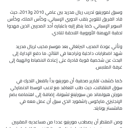
وسبق لمورينيو تدريب ريال مدريد بين عامي 2010 و2013، حيث
قاد الفريق للتتويج بلقب الدوري الإسباني، وكأس الملك، وكأس
السوبر الإسباني، كما ينظر إليه باعتباره أحد المدربين الذين مهدوا
لحقبة الهيمنة الأوروبية اللاحقة للنادي.
وتأتي عودة المدرب البرتغالي بعد موسم مخيب لريال مدريد
شهد اضطرابات داخلية وتراجعا في النتائج، ما دفع الإدارة إلى
البحث عن شخصية قوية قادرة على إعادة الانضباط والهيبة إلى
غرفة الملابس.
كما كشفت تقارير صحفية أن مورينيو بدأ بالفعل التحرك في
سوق الانتقالات، حيث طلب التعاقد مع لاعب الوسط الدنماركي
مورتن هيولماند من سبورتينغ لشبونة، إضافة إلى اهتمامه بضم
الإنجليزي ماركوس راشفورد الذي سبق أن عمل معه في
مانشستر يونايتد.
ومن المنتظر أن يصطحب مورينيو عددا من مساعديه المقربين