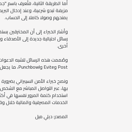
أما الطريقة الثانية، فتُعرف باسم "ج
مزيفة تبدو شرعية، وعند إدخال البريد 
يمنحهم وصولا كاملا إلى الحساب.
وأشار الخبراء إلى أن المخترقين يست
رسائل احتيالية جديدة إلى الأصدقاء و
أخرى.
Post وEvite وPunchbowl، ما يجعل اكتشاف الاحتيال أكثر صعوبة بالنسبة للمستخدم العادي.
ونصح خبراء الأمن السيبراني بضرورة 
بها، عبر التواصل المباشر مع الشخص
استخدام كلمة المرور نفسها في أكثر 
الخدمات المصرفية والمالية خلال وق
المصدر: ديلي ميل