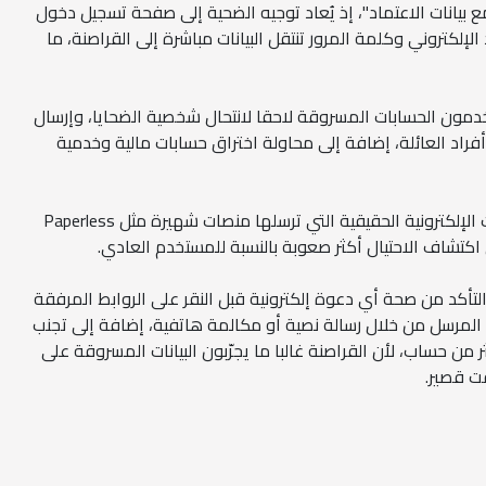
مع بيانات الاعتماد"، إذ يُعاد توجيه الضحية إلى صفحة تسجيل دخول
الإلكتروني وكلمة المرور تنتقل البيانات مباشرة إلى القراصنة، ما
خدمون الحسابات المسروقة لاحقا لانتحال شخصية الضحايا، وإرسال
أفراد العائلة، إضافة إلى محاولة اختراق حسابات مالية وخدمية
وصُممت هذه الرسائل لتشبه الدعوات الإلكترونية الحقيقية التي ترسلها منصات شهيرة مثل Paperless
التأكد من صحة أي دعوة إلكترونية قبل النقر على الروابط المرفقة
 المرسل من خلال رسالة نصية أو مكالمة هاتفية، إضافة إلى تجنب
من حساب، لأن القراصنة غالبا ما يجرّبون البيانات المسروقة على
ت قصير.