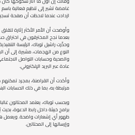
وقالت إن أول ما أثار شكوكها كان ظ
غامضة تشير إلى تنظيم فعالية باسم
ازدادت عندما لاحظت أن صفحة تسجي
وأوضحت أن الأمر الأكثر إثارة للقلق 
بعدما نجح المخترقون في اختراق حساب
النوع من الهجمات، مشيرة إلى أن البر
والصحية وحسابات التواصل الاجتماعي 
عادة عبر البريد الإلكتروني.
وأكدت أن القراصنة، بمجرد تمكنهم م
مرتبطة به، بما في ذلك الحسابات البن
وبحسب توباك، يعتمد المحتالون غالبا
برامج خبيثة داخل رابط الدعوة، بحيث 
ظهور أي إشعارات واضحة. ويعمل هذا 
وإرسالها إلى المحتالين.