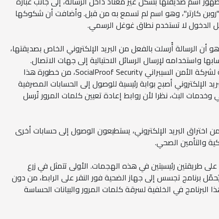
هور اسم صديقتها بشكل غير معتاد داخل الرسالة، إلى جانب عبارة
 "روبن كارتر"، وهو اسم لم تسمع به من قبل. وأضافت أن شكوكها
ل الدخول لا تستخدم نطاق غوغل الرسمي.
هو أن الرسالة أُرسلت بالفعل من البريد الإلكتروني الخاص بصديقتها،
ها واستخدامه لإرسال الرسائل الاحتيالية إلى جهات الاتصال.
وحذّرت راشيل توباك، الرئيسة التنفيذية لشركة الأمن السيبراني SocialProof Security، من خطورة هذا
يد الإلكتروني أصبح بوابة رئيسية للوصول إلى الحسابات المصرفية
وخدمات البث، نظرا لأن روابط إعادة تعيين كلمات المرور تُرسل
ن اختراق البريد الإلكتروني، يستطيعون الوصول إلى حسابات أخرى
كية والتأمين الصحي.
 على طريقتين رئيسيتين في هذه الهجمات. الأولى تتمثل في زرع
يُحمّل برنامج تجسس إلى جهاز الضحية فور النقر على الرابط، من دون
البرنامج في الخلفية لسرقة كلمات المرور والبيانات الحساسة