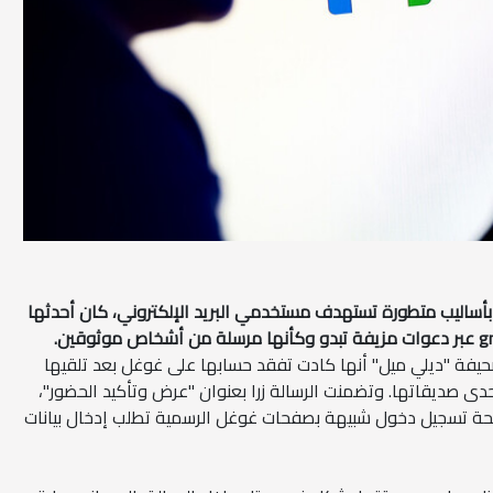
 بأساليب متطورة تستهدف مستخدمي البريد الإلكتروني، كان أحدثها
ت إحدى مستخدمات gmail لصحيفة "ديلي ميل" أنها كادت تفقد حسابها على غوغل بعد تلقيها
دى صديقاتها. وتضمنت الرسالة زرا بعنوان "عرض وتأكيد الحضور"،
صفحة تسجيل دخول شبيهة بصفحات غوغل الرسمية تطلب إدخال بيانات