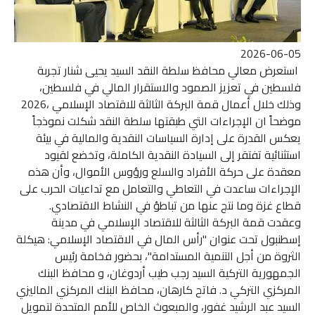
2026-06-05
استعرض معالي محافظ سلطة النقد السيد يحيى شنار تجربة
فلسطين في تعزيز الصمود والاستقرار المالي في فلسطين،
وذلك خلال أعمال قمة البركة الثالثة للاقتصاد الإسلامي ،2026
موضحاً ان الإجراءات التي طبقتها سلطة النقد شكلت نموذجاً
يعكس القدرة على إدارة السياسات النقدية والمالية في بيئة
استثنائية تفتقر إلى السيادة النقدية الكاملة، وتخضع لقيود
معقدة على حركة الأفراد والسلع ورؤوس الأموال، وأن هذه
الإجراءات ساعدت في التعاطي والتعامل مع تداعيات الحرب على
قطاع غزة وما نتج عنها من تباطؤ في النشاط الاقتصادي.
وعقدت قمة البركة الثالثة للاقتصاد الإسلامي في مدينة
إسطنبول تحت عنوان "رأس المال في الاقتصاد الإسلامي: هيكلة
الثروة من أجل التنمية المستدامة"، بحضور فخامة رئيس
الجمهورية التركية السيد رجب طيب أردوغان، و محافظ البنك
المركزي التركي د. فاتح كارهان، محافظ البنك المركزي الماليزي
السيد عبد الرشيد غفور، والمبعوث الخاص للأمم المتحدة لتمويل