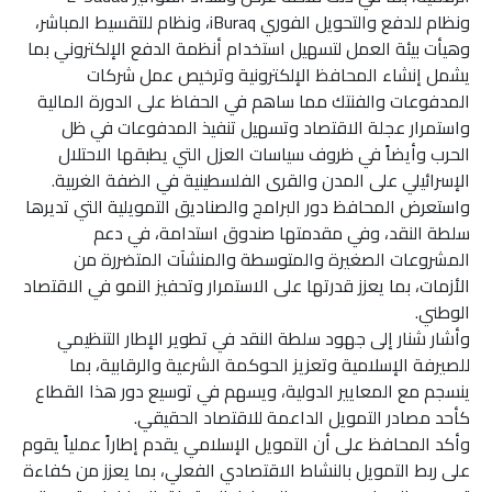
ونظام للدفع والتحويل الفوري iBuraq، ونظام للتقسيط المباشر،
وهيأت بيئة العمل لتسهيل استخدام أنظمة الدفع الإلكتروني بما
يشمل إنشاء المحافظ الإلكترونية وترخيص عمل شركات
المدفوعات والفنتك مما ساهم في الحفاظ على الدورة المالية
واستمرار عجلة الاقتصاد وتسهيل تنفيذ المدفوعات في ظل
الحرب وأيضاً في ظروف سياسات العزل التي يطبقها الاحتلال
الإسرائيلي على المدن والقرى الفلسطينية في الضفة الغربية.
واستعرض المحافظ دور البرامج والصناديق التمويلية التي تديرها
سلطة النقد، وفي مقدمتها صندوق استدامة، في دعم
المشروعات الصغيرة والمتوسطة والمنشآت المتضررة من
الأزمات، بما يعزز قدرتها على الاستمرار وتحفيز النمو في الاقتصاد
الوطني.
وأشار شنار إلى جهود سلطة النقد في تطوير الإطار التنظيمي
للصيرفة الإسلامية وتعزيز الحوكمة الشرعية والرقابية، بما
ينسجم مع المعايير الدولية، ويسهم في توسيع دور هذا القطاع
كأحد مصادر التمويل الداعمة للاقتصاد الحقيقي.
وأكد المحافظ على أن التمويل الإسلامي يقدم إطاراً عملياً يقوم
على ربط التمويل بالنشاط الاقتصادي الفعلي، بما يعزز من كفاءة