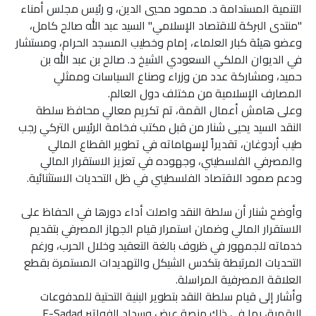
التنمية المستدامة د. محمود محيي الدين، و رئيس مجلس أمناء
"منتدى البركة للاقتصاد الإسلامي" السيد عبد الله صالح كامل،
وعضو هيئة كبار العلماء، إمام وخطيب المسجد الحرام، ومستشار
في الديوان الملكي السعودي الشيخ د. صالح بن عبد الله بن
حميد، ومشاركة عدد من وزراء وصناع السياسات وممثلي
المصارف الإسلامية من مختلف دول العالم.
وعلى هامش أعمال القمة، تم تكريم معالي محافظ سلطة
النقد السيد يحيى شنار من قبل مكتب فخامة الرئيس التركي رجب
طيب أردوغان، تقديراً لإسهاماته في تطوير القطاع المالي
والمصرفي الفلسطيني، وجهوده في تعزيز الاستقرار المالي
ودعم صمود الاقتصاد الفلسطيني في ظل التحديات الاستثنائية.
وأوضح شنار أن سلطة النقد واصلت أداء دورها في الحفاظ على
الاستقرار المالي وضمان استمرار قيام الجهاز المصرفي بتقديم
خدماته للجمهور في ظروف بالغة التعقيد وخلال الحرب، ورغم
التحديات المرتبطة بتكدس الشيكل والتهديدات المستمرة بقطع
العلاقة المصرفية المراسلة.
وأشار إلى قيام سلطة النقد بتطوير البنية التحتية للمدفوعات
الرقمية، بما في ذلك منصة عرض وسداد الفواتير E-Sadad