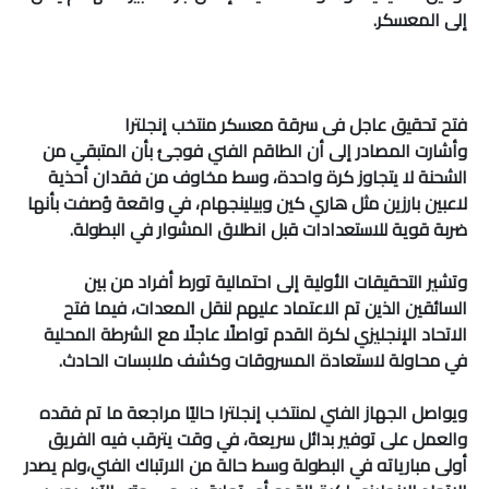
إلى المعسكر.
فتح تحقيق عاجل فى سرقة معسكر منتخب إنجلترا
وأشارت المصادر إلى أن الطاقم الفني فوجئ بأن المتبقي من
الشحنة لا يتجاوز كرة واحدة، وسط مخاوف من فقدان أحذية
لاعبين بارزين مثل هاري كين وبيلينجهام، في واقعة وُصفت بأنها
ضربة قوية للاستعدادات قبل انطلاق المشوار في البطولة.
وتشير التحقيقات الأولية إلى احتمالية تورط أفراد من بين
السائقين الذين تم الاعتماد عليهم لنقل المعدات، فيما فتح
الاتحاد الإنجليزي لكرة القدم تواصلًا عاجلًا مع الشرطة المحلية
في محاولة لاستعادة المسروقات وكشف ملابسات الحادث.
ويواصل الجهاز الفني لمنتخب إنجلترا حاليًا مراجعة ما تم فقده
والعمل على توفير بدائل سريعة، في وقت يترقب فيه الفريق
أولى مبارياته في البطولة وسط حالة من الارتباك الفني،ولم يصدر