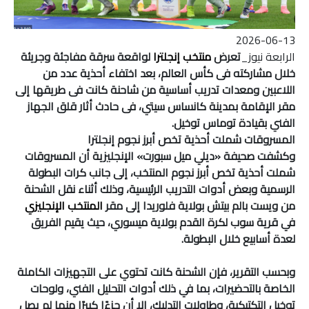
2026-06-13
الرابعة نيوز_
تعرض
منتخب إنجلترا
لواقعة سرقة مفاجئة وجريئة
خلال مشاركته فى كأس العالم، بعد اختفاء أحذية عدد من
اللاعبين ومعدات تدريب أساسية من شاحنة كانت فى طريقها إلى
مقر الإقامة بمدينة كانساس سيتي، فى حادث أثار قلق الجهاز
الفني بقيادة توماس توخيل.
المسروقات شملت أحذية تخص أبرز نجوم إنجلترا
وكشفت صحيفة «ديلي ميل سبورت» الإنجليزية أن المسروقات
شملت أحذية تخص أبرز نجوم المنتخب، إلى جانب كرات البطولة
الرسمية وبعض أدوات التدريب الرئيسية، وذلك أثناء نقل الشحنة
من ويست بالم بيتش بولاية فلوريدا إلى مقر
المنتخب الإنجليزي
في قرية سوب لكرة القدم بولاية ميسوري، حيث يقيم الفريق
لعدة أسابيع خلال البطولة.
وبحسب التقرير، فإن الشحنة كانت تحتوي على التجهيزات الكاملة
الخاصة بالتحضيرات، بما في ذلك أدوات التحليل الفني، ولوحات
توخيل التكتيكية، وطاولات التدليك، إلا أن جزءًا كبيرًا منها لم يصل