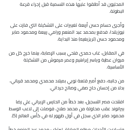
المحليون قد أطلقوا عليها هذه التسمية قبل إجراء قرعة
البطولة.
وأجرى حسام حسن أربعة تغييرات على التشكيلة التي فازت على
نيوزيلندا، فدفع بمحمد عبد المنعم ورامي ربيعة ومحمود صابر
ومحمود حسن (تريزيغيه) منذ البداية.
في المقابل، غاب حمدي فتحي بسبب الإصابة، بينما خرج كل من
مروان عطية وياسر إبراهيم وعمر مرموش من التشكيلة
الأساسية.
من جانبه، دفع أمير قلعة نويي بميلاد محمدي ومحمد قرباني،
بدلا من إحسان حاج صفي وصالح حرداني.
افتتحت مصر التسجيل، بعد خطأ من الحارس الإيراني علي رضا
بيرانوند عقب محاولة من محمد صلاح، فوصلت إلى لاعب الوسط
محمود صابر الذي سجل في أول ظهور له في كأس العالم (5).
وتسارعت الأحداث مطلع المباراة، ليرتكب محمد عبد المنعم خطأ