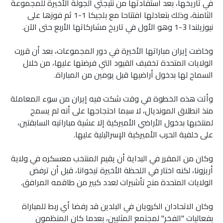
في تاريخها، بعد استفادتها من نتيجتي الجولة الأخيرة للمجموعة
الثامنة، وذلك بتعادلها افتتاحا مع بلجيكا 1-1 ثم فوزها على
نيوزيلندا 3-1 وهو الأول في تاريخ مشاركاتها الأربع حتى الآن.
وخاضت إيران مباراتها الأخيرة في دور المجموعات، بعد أن قررت
الولايات المتحدة تخفيف القيود التي فرضتها عليها، من خلال
السماح لها بدخول أراضيها قبل يومين من المباراة.
وأتت هذه الخطوة في وقت شكت فيه إيران من سوء المعاملة
منذ انطلاق المونديال، لا سيما احتجاجها على أنه لم يسمح
لمنتخبها بدخول الأراضي الأميركية إلا عشية مباراتيه السابقتين،
على خلفية الحرب الأميركية الإسرائيلية عليها.
وكان من المقرر في البداية أن يقيم المنتخب معسكره في ولاية
أريزونا، لكنه اختار في اللحظة الأخيرة تيخوانا، قبل أن ترفض
الولايات المتحدة منح تأشيرات لعدد كبير من طاقمه المرافق.
وكان الاتحادان الكرويان في البلدين قد رفضا أي ربط للمباراة
بفعاليات "الفخر" لمجتمع المثليين، بعدما كان المنظمون