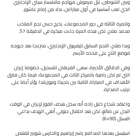
وبين الشوطين، نزل مرموش مهاجم مانشستر سيتي الإنجليزي
الذي لعب أساسيا في أول مباراتين، بدلا من إمام عاشور.
وللمرة الثالثة في دور المجموعات، يخرج حسن نجم المنتخب
محمد صلاح، لكن هذه المرة جاءت مبكرة في الدقيقة 57.
وبدا صلاح، النجم السابق لليفربول الإنجليزي، منزعجا بعد خروجه
فوضع الثلج على فخذه الأيسر.
وفي الدقائق الأخيرة، سعى الفريقان للتسجيل، خصوصا إيران
التي لم تكن راضية بالمركز الثالث في المجموعة، فيما كان فارق
الأهداف في المباراة الثانية بين بلجيكا ونيوزيلندا يؤثر أيضا على
ترتيب الصدارة.
واعتقد شجاع خليل زاده أنه سجل هدف الفوز لإيران في الوقت
البدل عن ضائع، لكن بعد احتفال جنوني ألغي الهدف بداعي
التسلل (90+6).
استبسل بعدها المدافع ياسر إبراهيم والحارس شوبير لتقتنص