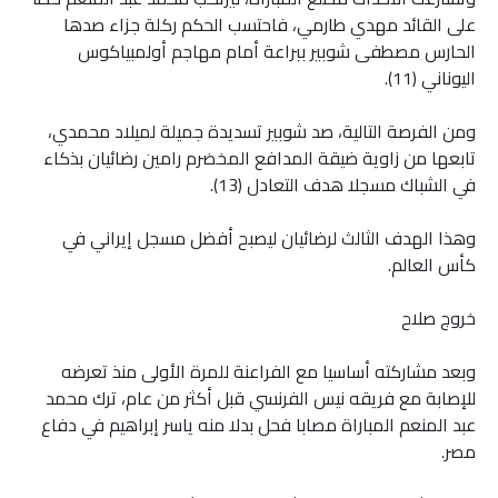
على القائد مهدي طارمي، فاحتسب الحكم ركلة جزاء صدها
الحارس مصطفى شوبير ببراعة أمام مهاجم أولمبياكوس
اليوناني (11).
ومن الفرصة التالية، صد شوبير تسديدة جميلة لميلاد محمدي،
تابعها من زاوية ضيقة المدافع المخضرم رامين رضائيان بذكاء
في الشباك مسجلا هدف التعادل (13).
وهذا الهدف الثالث لرضائيان ليصبح أفضل مسجل إيراني في
كأس العالم.
خروج صلاح
وبعد مشاركته أساسيا مع الفراعنة للمرة الأولى منذ تعرضه
للإصابة مع فريقه نيس الفرنسي قبل أكثر من عام، ترك محمد
عبد المنعم المباراة مصابا فحل بدلا منه ياسر إبراهيم في دفاع
مصر.