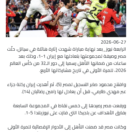
2026-06-27
الرابعة نيوز_بعد نهاية مباراة شهدت إثارة هائلة في سياتل، حلّت
مصر وصيفة لمجموعتها بتعادلها مع إيران 1-1، وذلك بعد
ساعات من ضمانها التأهل رسميا إلى دور الـ32 من كأس العالم
2026، للمرة الأولى في تاريخ مشاركاتها الأربع.
وافتتح محمود صابر التسجيل لمصر (5)، ثم أهدرت إيران ركلة جزاء
عبر مهدي طارمي، قبل أن يعادل لها رامين رضائيان (14).
ورفعت مصر رصيدها إلى خمس نقاط في المجموعة السابعة
بفارق الأهداف عن بلجيكا التي فازت على نيوزيلندا 5-1.
وكانت مصر قد ضمنت التأهل إلى الأدوار الإقصائية للمرة الأولى