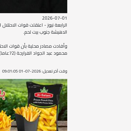
2026-07-01
الرابعة نيوز - اعتقلت قوات الاحتلا
الدهيشة جنوب بيت لحم.
وأفادت مصادر محلية بأن قوات الاح
محمود عبد الجواد الفرارجة (72عاما)، والشاب أدهم جمال إبراهيم فراج (28عاما) بعد مداهمة منزليهما.
وقت آخر تعديل: 2026-07-01 09:01:05