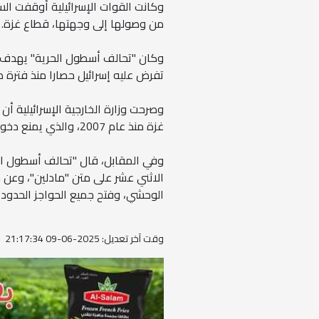
وكانت القوات الإسرائيلية أوقفت السف
من وصولها إلى وجهتها، قطاع غزة.
وكان "تحالف أسطول الحرية" يهدف 
تفرض عليه إسرائيل حصارا منذ فترة ط
وصرحت وزارة الخارجية الإسرائيلية أ
غزة منذ عام 2007، والذي يمنع دخول السفن غير المصرح لها.
وفي المقابل، قال "تحالف أسطول الحر
الاثني عشر على متن "مادلين"، وعن جم
الوحشي، وفتح جميع الحواجز الحدودية
وقت آخر تعديل: 2025-06-09 21:17:34