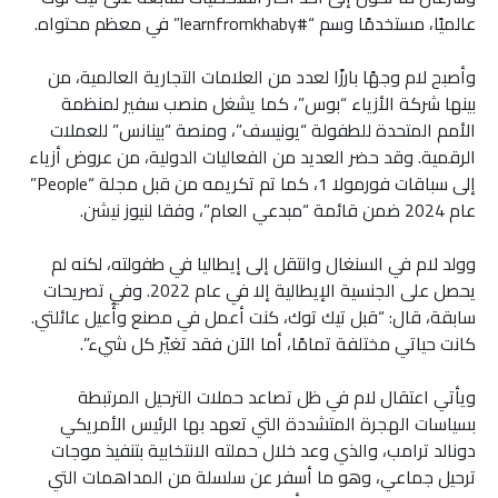
عالميًا، مستخدمًا وسم “#learnfromkhaby” في معظم محتواه.
وأصبح لام وجهًا بارزًا لعدد من العلامات التجارية العالمية، من
بينها شركة الأزياء “بوس”، كما يشغل منصب سفير لمنظمة
الأمم المتحدة للطفولة “يونيسف”، ومنصة “بينانس” للعملات
الرقمية. وقد حضر العديد من الفعاليات الدولية، من عروض أزياء
إلى سباقات فورمولا 1، كما تم تكريمه من قبل مجلة “People”
عام 2024 ضمن قائمة “مبدعي العام”، وفقا لنيوز نيشن.
وولد لام في السنغال وانتقل إلى إيطاليا في طفولته، لكنه لم
يحصل على الجنسية الإيطالية إلا في عام 2022. وفي تصريحات
سابقة، قال: “قبل تيك توك، كنت أعمل في مصنع وأُعيل عائلتي.
كانت حياتي مختلفة تمامًا، أما الآن فقد تغيّر كل شيء”.
ويأتي اعتقال لام في ظل تصاعد حملات الترحيل المرتبطة
بسياسات الهجرة المتشددة التي تعهد بها الرئيس الأمريكي
دونالد ترامب، والذي وعد خلال حملته الانتخابية بتنفيذ موجات
ترحيل جماعي، وهو ما أسفر عن سلسلة من المداهمات التي