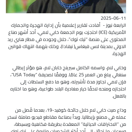
2025-06-11
الرابعة نيوز - أفادت تقارير إعلامية بأن إدارة الهجرة والجمارك
الأمريكية (ICE) احتجزت يوم الجمعة خابي لامي، أحد أشهر صناع
المحتوى على منصة “تيك توك”، خلال وجوده في مطار هاري ريد
الدولي بمدينة لاس فيغاس( نيفادا)، وذلك بتهمة انتهاك قوانين
الهجرة.
وخابي لام، واسمه الكامل سيرينج خابان لام، هو مؤثر إيطالي
سنغالي يبلغ من العمر 25 عامًا. ووفقًا لصحيفة “USA Today”،
فإن لامي تجاوز مدة تأشيرته، وهو ما دفع السلطات إلى
احتجازه ومنحه لاحقًا خيار مغادرة البلاد طواعية، وهو ما اختاره
بالفعل.
وذاع صيت خابي لام خلال جائحة كوفيد-19، بعدما فُصل من
عمله في مصنع بإيطاليا. وبدأ بصناعة مقاطع فيديو صامتة تسخر
من “الاختراقات الحياتية” المعقدة بطريقة فكاهية وبسيطة،
وسرعان ما تحوّل إلى أحد أكثر الشخصيات متابعة على تيك توك