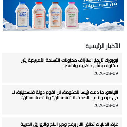
الأخبار الرئيسية
نيويورك تايمز: استنزاف مخزونات الأسلحة الأميركية يثير
مخاوف بشأن جاهزية واشنطن
2026-08-09
نتنياهو: ما دمت رئيسا للحكومة، لن تقوم دولة فلسطينية، لا
في غزة ولا في الضفة، لا "فتحستان" ولا "حماسستان".
2026-08-09
غزة: الدبابات تطلق النار برفح ودير البلح والزوارق الحربية