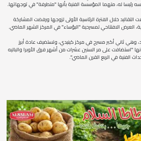
ه رئيسا له، متهما المؤسسة الفنية بأنها "متطرفة" في توجهاتها.
فت التقاليد خلال الفترة الرئاسية الأولى لزوجها ورفضت المشاركة
ة، العرض الافتتاحي لمسرحية "البؤساء" في المركز الشهر الماضي.
 الأوبرا أكثر من 2300 مقعد، وهي ثاني أكبر مسرح في مركز كينيدي، وتستضيف عادة أبرز
أنها "استضافت على مر السنين عشرات من أشهر فرق الأوبرا والباليه
ث الفنية في الربع القرن الماضي".