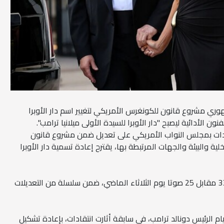
وري مشروع قانون للكونغرس الأمريكي لتغيير اسم دار الأوبرا
 الأدائية ليصبح "دار الأوبرا للسيدة الأولى ميلانيا ترامب".
ات بمجلس النواب الأمريكي على تعديل ضمن مشروع قانون
لية والبيئة والجهات المرتبطة بها، يقترح إعادة تسمية دار الأوبرا
وجاء التصويت لصالح التعديل بنتيجة 33 مقابل 25 صوتا يوم الثلاثاء الماضي، ضمن سلسلة من التعديلات
الرئيس دونالد ترامب، في سابقة أثارت انتقادات، بإعادة تشكيل