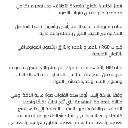
تتميز الكاميرا بكونها متعددة الأطياف، حيث توفر مزيجًا من
مجموعة متنوعة من قنوات التصوير.
قناة بانكروماتية عالية الدقة (أبيض وأسود)، تلتقط التفاصيل
المكانية عبر الطيف المرئي بأكمله بدقة عالية.
قنوات RGB (الأحمر والأخضر والأزرق) للتصوير الفوتوغرافي
بالألوان الطبيعية.
قناة NIR (الأشعة تحت الحمراء القريبة)، والتي تمكن مجموعة
متنوعة من التطبيقات، بما في ذلك تحليل حالة الغطاء النباتي،
ومحتوى الماء، وتحديد خصائص المواد.
وفقًا لشركة إلبيت، تُوفر هذه القنوات صورًا عالية الدقة، وهي
مثالية للمعالجة المتقدمة التي تُتيح تحليلًا دقيقًا وتحديد
الاتجاهات والشذوذ بمرور الوقت. بالإضافة إلى ذلك، تتمتع
كاميرا جوبيتر بالقدرة على التقاط شرائط صور طويلة متتالية،
بتغطية واسعة، مما يسمح بتغطية مناطق جغرافية واسعة في