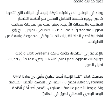
دورة مدارية واحدة.
وجاء في الإعلان الذي نشرته شركة إلبيت، أن البيانات التي تنتجها
كاميرا جوبيتر مُحسّنة للتكامل السلس مع أنظمة الأقمار
الصناعية والمحطات الأرضية، ومتوافقة مع محركات معالجة
الصور المتقدمة وأنظمة الذكاء الاصطناعي، لغرض إنتاج رؤى
تشغيلية تدعم اتخاذ القرارات المستنيرة في مجموعة واسعة من
التطبيقات.
بالإضافة إلى الكاميرا، طوّرت شركة Elbit Systems وزوّدت
خوارزميات متطورة تدعم نظام NAOS الأرضي، مما حسّن قدرات
تحليل الصور.
وصرحت Elbit: "هذا الإنجاز ثمرة تعاون وثيق بين OHB Italia
وElbit Systems، يجمع بين التميز في هندسة الأقمار الصناعية
وتكنولوجيا التصوير عالمية المستوى، لتقديم أحد أكثر أنظمة
الرصد البصري الفضائي تطورًا في العالم".