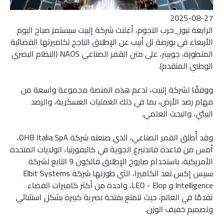
2025-08-27
الرابعة نيوز_حرب النجوم، أعلنت شركة إلبيت سيستمز صباح اليوم
الأربعاء في بورصة تل أبيب عن الإطلاق الناجح لكاميرتها الفضائية
المتطورة، جوبيتر، على متن القمر الصناعي NAOS (النظام البصري
الوطني المتقدم).
ووفقًا لشركة إلبيت، تدعم هذه المنصة مجموعة واسعة من
مهام رصد الأرض، بما في ذلك العمليات العسكرية، والرصد
البيئي، والبحث العلمي.
وقد أُطلق القمر الصناعي، الذي صنعته شركة OHB Italia SpA،
أمس من قاعدة فاندنبرغ الجوية في كاليفورنيا، الولايات المتحدة
الأمريكية، باستخدام صاروخ الإطلاق فالكون 9 التابع لشركة
سبيس إكس.تعد الكاميرا، التي طورتها شركة Elbit Systems
Intelligence و LEO - Elop، واحدة من أكثر كاميرات الفضاء
تقدمًا في العالم، حيث تتمتع بفتحة بصرية كبيرة بشكل استثنائي
وتصميم خفيف الوزن.