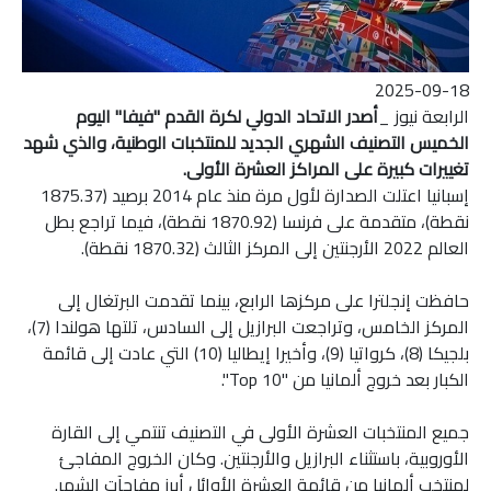
2025-09-18
الرابعة نيوز _
أصدر الاتحاد الدولي لكرة القدم "فيفا" اليوم
الخميس التصنيف الشهري الجديد للمنتخبات الوطنية، والذي شهد
تغييرات كبيرة على المراكز العشرة الأولى.
إسبانيا اعتلت الصدارة لأول مرة منذ عام 2014 برصيد (1875.37
نقطة)، متقدمة على فرنسا (1870.92 نقطة)، فيما تراجع بطل
العالم 2022 الأرجنتين إلى المركز الثالث (1870.32 نقطة).
حافظت إنجلترا على مركزها الرابع، بينما تقدمت البرتغال إلى
المركز الخامس، وتراجعت البرازيل إلى السادس، تلتها هولندا (7)،
بلجيكا (8)، كرواتيا (9)، وأخيرا إيطاليا (10) التي عادت إلى قائمة
الكبار بعد خروج ألمانيا من "Top 10".
جميع المنتخبات العشرة الأولى في التصنيف تنتمي إلى القارة
الأوروبية، باستثناء البرازيل والأرجنتين. وكان الخروج المفاجئ
لمنتخب ألمانيا من قائمة العشرة الأوائل أبرز مفاجآت الشهر.