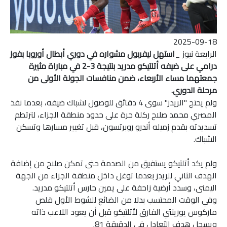
2025-09-18
الرابعة نيوز _
استهل ليفربول مشواره في دوري أبطال أوروبا بفوز
درامي على ضيفه أتلتيكو مدريد بنتيجة 3-2 في مباراة مثيرة
جمعتهما مساء الأربعاء، ضمن منافسات الجولة الأولى من
مرحلة الدوري.
ولم يحتج "الريدز" سوى 4 دقائق للوصول لشباك ضيفه، بعدما نفذ
المصري محمد صلاح ركلة حرة على حدود منطقة الجزاء، لترتطم
تسديدته بقدم زميله أندرو روبرتسون، قبل تغيير مسارها وتسكن
الشباك.
ولم يكد أتلتيكو يستفيق من الصدمة حتى تمكن صلاح من إضافة
الهدف الثاني للريدز بعدما توغل داخل منطقة الجزاء من الجهة
اليمنى، وسدد أرضية زاحفة على يمين حارس أتلتيكو مدريد.
وفي الوقت المحتسب بدلا من الضائع للشوط الأول قلص
ماركوس يورينتي الفارق لأتلتيكو قبل أن يعود اللاعب ذاته
ويسجل هدف التعادل في الدقيقة 81.