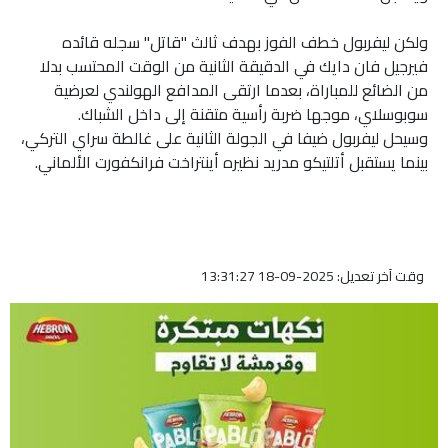
ولكن ليفربول خطف الفوز بهدف ثالث "قاتل" سجله قائده
فيرجيل فان دايك في الدقيقة الثانية من الوقت المحتسب بدلا
من الضائع للمباراة، بعدما ارتقى المدافع الهولندي لعرضية
سوبوسلاي، موجها ضربة رأسية متقنة إلى داخل الشباك.
وسيحل ليفربول ضيفا في الجولة الثانية على غالطة سراي التركي،
بينما يستقبل أتلتيكو مدريد نظيره أينتراخت فرانكفورت الألماني.
وقت آخر تعديل: 2025-09-18 13:31:27