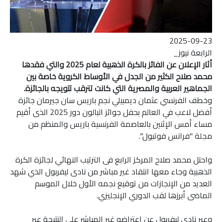
2025-09-23
الرابعة نيوز_
أثار الإعلان عن الفائز بالكرة الذهبية لعام 2025 والتي فقدها
محمد صلاح الكثير من الجدل في الأوساط الكروية خاصة بين
الجماهير العربية والمصرية التي كانت تترقب تتويجه بالجائزة.
وخطف الفرنسي عثمان ديمبيلي نجم باريس سان جيرمان جائزة
أفضل لاعب في العالم بحفل جوائز البالون دور 2025 الذى أقيم
مساء أمس الإثنين بالعاصمة الفرنسية باريس والمنظم من
مجلة "فرانس فوتبول".
واحتل محمد صلاح المركز الرابع فى الترتيب النهائي لجائزة الكرة
الذهبية وجاء معها انتقاد غير مباشر من نادى ليفربول الذي شهد
العديد من الإنجازات من توقيع نجمه الأول خلال الموسم
الماضى أبرزها لقب الدوري الإنجليزي.
وعبر نادي ليفربول عن اعتراضه غير المباشر على النتيجة عبر