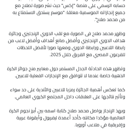
حسابه الرسمي على منصة "إكس" حيث نشر صورة لصلاح مع
جميع إنجازاته الموسمية معلقا: "موسم يستحق الاستمتاع به
من محمد صلاح".
وظهر محمد صلاح فى الصورة مع لقب الدوري الإنجليزي وجائزة
هداف الدوري الإنجليزي وأفضل صانع أهداف وأفضل لاعب من
رابطة اللاعبين ورابطة الدوري ومعها صورا لأفضل اللحظات
للفرعون المصري مع الفريق خلال 2025.
وتظهر هذه الحادثة الجدل المستمر حول معايير منح جوائز الكرة
الذهبية خاصة عندما لا تتوافق مع الإنجازات الفعلية للاعبين.
كما تعكس أهمية الجائزة رمزيا للاعبين والأندية على حد سواء
وتأثير نتائجها على العلاقات داخل المجتمع الكروي العالمي.
وبهذ الإنجاز يواصل محمد صلاح كتابة اسمه بين أبرز نجوم الكرة
العالمية مؤكدا مكانته كأحد أعمدة ليفربول وأيقونة عربية
وإفريقية في ملاعب أوروبا.