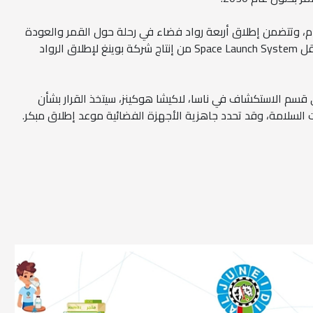
مهمة أرتميس 2، فمدتها 10 أيام، وتتضمن إطلاق أربعة رواد فضاء في رحلة حول القمر والعودة
إلى الأرض. وسيتم استخدام صاروخ النقل Space Launch System من إنتاج شركة بوينغ لإطلاق الرواد
قسم الاستكشاف في ناسا، لاكيشا هوكينز، سيتخذ القرار بشأن
ات السلامة، وقد تحدد جاهزية الأجهزة الفضائية موعد إطلاق مبكر.