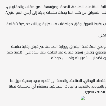
مالية، الاقتصاد، الصناعة، الصحة، ومؤسسة المواصفات والمقاييس،
اقب الأسواق عن كثب، لما وصلت منتجات رديئة إلى أيدي المواطنين".
طالب بضبط السوق وفق مواصفات فلسطينية وبيانات جمركية شفافة.
محلي
لوطني لمكافحة الإغراق ووزارة الصناعة، عبر فرض رقابة صارمة
ق بوضوح، وفرض رسوم حماية عند الحاجة. كما شدد على أهمية دعم
ج، لضمان استمراريته وتحسين جودته.
الاقتصاد الوطني، الصناعة، والصحة إلى تقديم ردود رسمية حول ما
الجودة، والتقليد، والبيانات الجمركية. وسننشر أي توضيحات تصلنا
 الملف الحيوي.