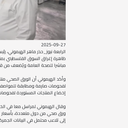
2025-09-27
الرابعة نيوز_حذر ماهر الهيموني، ر
ظاهرة إغراق السوق الفلسطيني بمنتج
مباشرا للصحة العامة ويُضعف من قدر
وأكد الهيموني أن الورق الصحي من
لفحوصات صارمة ومطابقة للمواصفات
إخضاع المنتجات المستوردة لفحوصات
وقال الهيموني لمراسل معا في الخل
ورق صحي من دول متعددة، بأسعار لا
إلى تلاعب محتمل في البيانات الجمركي