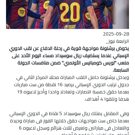
2025-09-28
الرابعة نيوز_
يخوض برشلونة مواجهة قوية في رحلة الدفاع عن لقب الدوري
الإسباني عندما يستضيف ريال سوسيداد مساء اليوم الأحد على
ملعب "لويس كومبانيس الأولمبي" ضمن منافسات الجولة
السابعة.
ويدخل برشلونة حامل اللقب المباراة محتلا المركز الثاني في
جدول ترتيب الدوري الإسباني برصيد 16 نقطة من ست مباريات
بعدما حقق خمسة انتصارات وتعادلا واحدا وأحرز لاعبوه 19
هدفا وتلقوا 4 أهداف.
وفي المقابل يمتلك ريال سوسيداد 5 نقاط في الدوري الإسباني
بعدما خاض ست مواجهات حقق خلالها الفوز فى مباراة وحيدة
والتعادل فى مباراتين وتعرض لثلاث هزائم وسجل لاعبوه 6
أهداف واستقبلت شباكهم 9 أهداف.