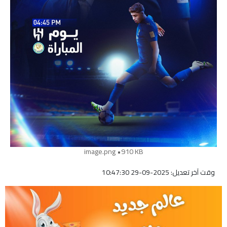
image.png
910 KB
وقت آخر تعديل: 2025-09-29 10:47:30