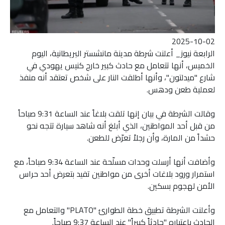
2025-10-02
الرابعة نيوز_ أعلنت شرطة مدينة مانشستر البريطانية، اليوم
الخميس، أنها تتعامل مع حادث كبير خارج كنيس يهودي في
شارع "ميدلتون"، وأنها أطلقت النار على شخص تعتقد أنه منفذ
لعملية طعن ودهس.
وقالت الشرطة في بيان إنها تلقت بلاغاً عند الساعة 9:31 صباحاً
من قبل أحد المواطنين، الذي أبلغ أنه شاهد سيارة تتجه نحو
حشداً من المارة، وأن رجلاً تعرّض للطعن.
وأضافت أنها أرسلت وحدات مسلّحة عند الساعة 9:34 صباحاً، مع
استمرار ورود بلاغات أخرى من مواطنين تفيد بتعرض أحد حراس
الأمن لهجوم بسكين.
وأعلنت الشرطة تطبيق خطة الطوارئ "PLATO" والتعامل مع
الحادث باعتباره "حادثاً كبيراً" عند الساعة 9:37 صباحاً.