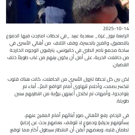
2025-10-14
الرابعة نيوز_غزة_ سعدية عبيد _في لحظات امتزجت فيها الدموع
بالتصفيق، والفرح بالحسرة، وقف الآلاف من أهالي الأسرى في
ساحة مجمع ناصر الطبي في خانيونس، يترقبون الوجوه الخارجة
من حافلات الحرية، على أمل أن يكون بينهم من غاب طويلاً خلف
القضبان.
لكن بين كل لحظة لنزول الأسرى من الحافلات، كانت هناك قلوب
تنكسر بصمت، وأحلام تتهاوى أمام الواقع المرّ... أبناء لم
يتواجدوا، وأمهات لم تكتحل أعينهن برؤية من انتظرنهم سنين
طويلة.
في الزحام، رفع الأهالي صور أبنائهم أمام المفرج عنهم،
يسألونهم بحرقةٍ ودموعٍ لا تتوقف. بعضهم بحث عن إجابةٍ
تطمئن قلبه، وبعضهم أيقن أن الانتظار سيطول أكثر مما توقع.