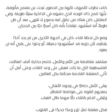
كانت نظرات الأمهات تائهة بين الحضور، تبحث عن ملامح مألوفة،
علّها تلمح ذاك الوجه الذي حفروه في الذاكرة سنينًا طويلة. وفي
المقابل، كان هناك من عانق ابنه بدموع لا تنتهي، بعد أن ظن
طويلاً أنه استُشهد، ليتفاجأ بأنه كان أسيرًا حيًا بين الجدران.
ومع كل لحظة لقاء، كان في الجهة الأخرى من لم يجد أحدًا
ينتظره، لأن ذويه قد استُشهدوا جميعًا، أو رحلوا على يقينٍ أنه لن
يعود.
مشاهد متناقضة من الألم والأمل، تختصر حكاية آلاف العائلات
الفلسطينية التي ما زالت تعيش على وعد اللقاء، وعلى أمل أن
تأتي الصفقة القادمة محمّلة بكل الغائبين.
يبقى الأمل حاضرًا في وجوه الأهالي،
يمنحهم القوة على مواصلة الانتظار،
ويُبقي الحلم باللقاء حيًّا مهما طال الغياب.
فكل صفقة تمرّ، تزرع وعدًا جديدًا في القلوب،