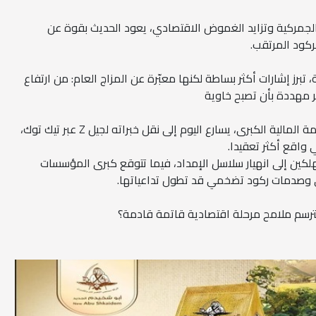
 الجمركية وتزايد الغموض الاقتصادي، يعود الحديث بقوة عن
ركود المرتقب.
 تبرز إشارات أكثر بساطة لكنها معبّرة عن المزاج العام: من ارتفاع
 مهددة بأن تصبح خاوية
ويبدو أن جيل الألفية، الذي عاش الأزمة المالية الكبرى، يسارع اليوم إلى نقل خبراته لجيل Z عبر تيك توك،
ي واقع أكثر تعقيدا.
كين إلى انهيار سلاسل الإمداد، فيما تتوقع كبرى المؤسسات
مي وصدمات ركود تضخمي قد تطول تداعياتها.
رسم ملامح مرحلة اقتصادية قاتمة قادمة؟