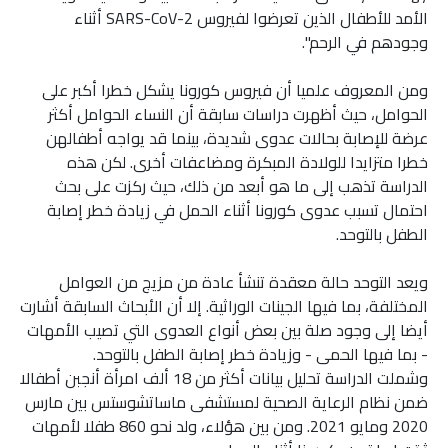
الأمد للأطفال الذين تعرضوا لفيروس SARS-CoV-2 أثناء
وجودهم في الرحم".
ومن المعروف علميا أن فيروس كورونا يشكل خطرا أكبر على
الحوامل، حيث أظهرت دراسات سابقة أن النساء الحوامل أكثر
عرضة للإصابة بحالات عدوى شديدة، بينما قد يواجه أطفالهن
خطرا متزايدا للولادة المبكرة ومضاعفات أخرى. لكن هذه
الدراسة تذهب إلى ما هو أبعد من ذلك، حيث ركزت على بحث
احتمال تسبب عدوى كورونا أثناء الحمل في زيادة خطر إصابة
الطفل بالتوحد.
ويعد التوحد حالة معقدة تنشأ عادة من مزيج من العوامل
المختلفة، بما فيها الجينات الوراثية. إلا أن الأبحاث السابقة أشارت
أيضا إلى وجود صلة بين بعض أنواع العدوى التي تصيب الأمهات
- بما فيها الحمى - وزيادة خطر إصابة الطفل بالتوحد.
وشملت الدراسة تحليل بيانات أكثر من 18 ألف امرأة أنجبن أطفالا
ضمن نظام الرعاية الصحية لمستشفى ماساتشوستس بين مارس
2020 ومايو 2021. ومن بين هؤلاء، ولد نحو 860 طفلا لأمهات