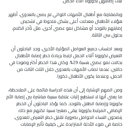
ثبتت إصابتهن بكورونا أثناء الحمل.
وبالمقارنة مع أطفال الأمهات اللواتي لم يصبن بالعدوى، أظهر
هؤلاء الأطفال معدلات أعلى بشكل ملحوظ في تشخيص
إصابتهم بالتوحد أو مشاكل نمو عصبي أخرى، مثل تأخر الكلام،
بحلول سن الثالثة.
وبعد احتساب جميع العوامل المؤثرة الأخرى، وجد الباحثون أن
التعرض لكورونا أثناء الحمل ارتبط بزيادة خطر إصابة الأطفال
بحالات نمو عصبي بنسبة 29%. وكان هذا الخطر أكثر وضوحا في
حالتين: عندما تصاب الأمهات بالعدوى خلال الثلث الثالث من
الحمل، وعندما يكون الأطفال ذكورا.
ومن المهم الإشارة إلى أن هذه الدراسة قائمة على الملاحظة،
ما يعني أنها لا تستطيع إثبات علاقة سببية مباشرة بين إصابة الأم
بكورونا وإصابة الطفل بالتوحد. كما يؤكد الباحثون أن الخطر
الإضافي المرتبط بكورونا يبقى صغيرا نسبيا. لكنهم مع ذلك
ينصحون النساء الحوامل بضرورة تقليل خطر التعرض للعدوى،
خاصة في ضوء الأدلة المتزايدة على كيفية تأثير الإصابات