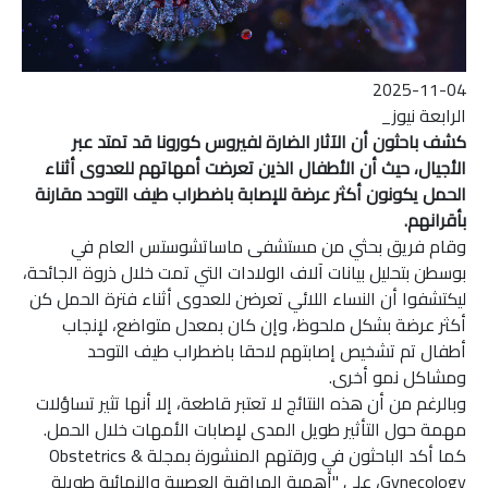
2025-11-04
الرابعة نيوز_
كشف باحثون أن الآثار الضارة لفيروس كورونا قد تمتد عبر
الأجيال، حيث أن الأطفال الذين تعرضت أمهاتهم للعدوى أثناء
الحمل يكونون أكثر عرضة للإصابة باضطراب طيف التوحد مقارنة
بأقرانهم.
وقام فريق بحثي من مستشفى ماساتشوستس العام في
بوسطن بتحليل بيانات آلاف الولادات التي تمت خلال ذروة الجائحة،
ليكتشفوا أن النساء اللائي تعرضن للعدوى أثناء فترة الحمل كن
أكثر عرضة بشكل ملحوظ، وإن كان بمعدل متواضع، لإنجاب
أطفال تم تشخيص إصابتهم لاحقا باضطراب طيف التوحد
ومشاكل نمو أخرى.
وبالرغم من أن هذه النتائج لا تعتبر قاطعة، إلا أنها تثير تساؤلات
مهمة حول التأثير طويل المدى لإصابات الأمهات خلال الحمل.
كما أكد الباحثون في ورقتهم المنشورة بمجلة Obstetrics &
Gynecology، على "أهمية المراقبة العصبية والنمائية طويلة