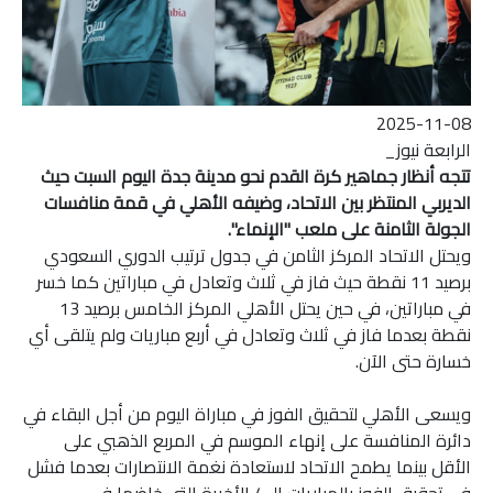
2025-11-08
الرابعة نيوز_
تتجه أنظار جماهير كرة القدم نحو مدينة جدة اليوم السبت حيث
الديربي المنتظر بين الاتحاد، وضيفه الأهلي في قمة منافسات
الجولة الثامنة على ملعب "الإنماء".
ويحتل الاتحاد المركز الثامن في جدول ترتيب الدوري السعودي
برصيد 11 نقطة حيث فاز في ثلاث وتعادل في مباراتين كما خسر
في مباراتين، في حين يحتل الأهلي المركز الخامس برصيد 13
نقطة بعدما فاز في ثلاث وتعادل في أربع مباريات ولم يتلقى أي
خسارة حتى الآن.
ويسعى الأهلي لتحقيق الفوز في مباراة اليوم من أجل البقاء في
دائرة المنافسة على إنهاء الموسم في المربع الذهبي على
الأقل بينما يطمح الاتحاد لاستعادة نغمة الانتصارات بعدما فشل
في تحقيق الفوز بالمباريات الـ 4 الأخيرة التي خاضها في