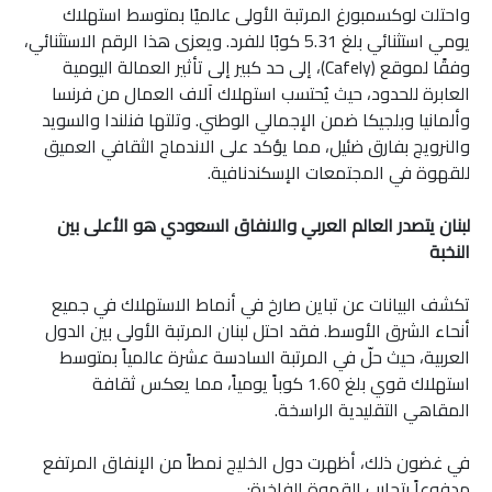
واحتلت لوكسمبورغ المرتبة الأولى عالميًا بمتوسط ​​استهلاك
يومي استثنائي بلغ 5.31 كوبًا للفرد. ويعزى هذا الرقم الاستثنائي،
وفقًا لموقع (Cafely)، إلى حد كبير إلى تأثير العمالة اليومية
العابرة للحدود، حيث يُحتسب استهلاك آلاف العمال من فرنسا
وألمانيا وبلجيكا ضمن الإجمالي الوطني. وتلتها فنلندا والسويد
والنرويج بفارق ضئيل، مما يؤكد على الاندماج الثقافي العميق
للقهوة في المجتمعات الإسكندنافية.
لبنان يتصدر العالم العربي والانفاق السعودي هو الأعلى بين
النخبة
تكشف البيانات عن تباين صارخ في أنماط الاستهلاك في جميع
أنحاء الشرق الأوسط. فقد احتل لبنان المرتبة الأولى بين الدول
العربية، حيث حلّ في المرتبة السادسة عشرة عالمياً بمتوسط ​​
استهلاك قوي بلغ 1.60 كوباً يومياً، مما يعكس ثقافة
المقاهي التقليدية الراسخة.
في غضون ذلك، أظهرت دول الخليج نمطاً من الإنفاق المرتفع
مدفوعاً بتجارب القهوة الفاخرة: