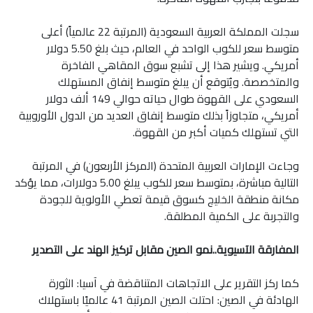
سجلت المملكة العربية السعودية (المرتبة 22 عالمياً) أعلى
متوسط ​​سعر للكوب الواحد في العالم، حيث بلغ 5.50 دولار
أمريكي. ويشير هذا إلى تشبع سوق المقاهي الفاخرة
والمتخصصة. ويُتوقع أن يبلغ متوسط ​​إنفاق المستهلك
السعودي على القهوة طوال حياته حوالي 149 ألف دولار
أمريكي، متجاوزاً بذلك متوسط ​​إنفاق العديد من الدول الأوروبية
التي تستهلك كميات أكبر من القهوة.
وجاءت الإمارات العربية المتحدة (المركز الأربعون) في المرتبة
التالية مباشرة، بمتوسط ​​سعر للكوب يبلغ 5.00 دولارات، مما يؤكد
مكانة منطقة الخليج كسوق قيمة تعطي الأولوية للجودة
والتجربة على الكمية المطلقة.
المفارقة الآسيوية..نمو الصين مقابل تركيز الهند على التصدير
كما ركز التقرير على الاتجاهات المتناقضة في آسيا: الثورة
الهادئة في الصين: احتلت الصين المرتبة 41 عالميًا باستهلاك