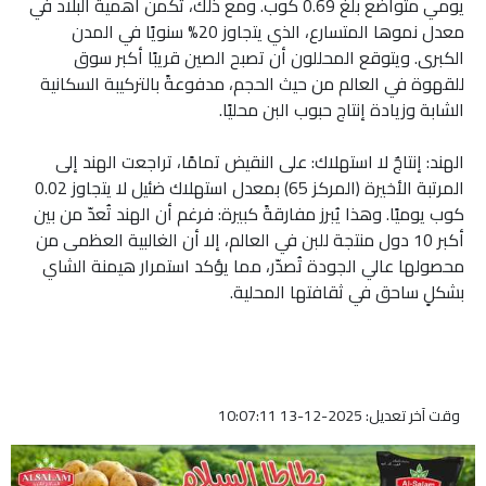
يومي متواضع بلغ 0.69 كوب. ومع ذلك، تكمن أهمية البلاد في
معدل نموها المتسارع، الذي يتجاوز 20% سنويًا في المدن
الكبرى. ويتوقع المحللون أن تصبح الصين قريبًا أكبر سوق
للقهوة في العالم من حيث الحجم، مدفوعةً بالتركيبة السكانية
الشابة وزيادة إنتاج حبوب البن محليًا.
الهند: إنتاجٌ لا استهلاك: على النقيض تمامًا، تراجعت الهند إلى
المرتبة الأخيرة (المركز 65) بمعدل استهلاك ضئيل لا يتجاوز 0.02
كوب يوميًا. وهذا يُبرز مفارقةً كبيرة: فرغم أن الهند تُعدّ من بين
أكبر 10 دول منتجة للبن في العالم، إلا أن الغالبية العظمى من
محصولها عالي الجودة تُصدّر، مما يؤكد استمرار هيمنة الشاي
بشكلٍ ساحق في ثقافتها المحلية.
وقت آخر تعديل: 2025-12-13 10:07:11