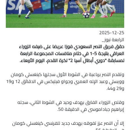
2025-12-25
الرابعة نيوز_
حقق فريق النصر السعودي فوزا عريضا على ضيفه الزوراء
العراقي بنتيجة 5-1 في ختام منافسات المجموعة الرابعة
لمسابقة "دوري أبطال آسيا 2" لكرة القدم، اليوم الأربعاء.
وتقدم النصر برباعية في الشوط الأول سجلها كينغسلي كومان
وويسلي وعبد الإله العمري وجواو فيليكس في الدقائق 12 و19
و29 و44.
وقلص الزوراء الفارق بهدف وحيد في الشوط الثاني، سجله
إبراهيم جباداموسى في الدقيقة 50.
إلا أن النصر عزز تفوقه بهدف جديد للفرنسي كينغسلي كومان
في الدقيقة 56.