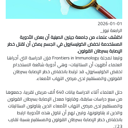
2026-01-01
الرابعة نيوز_
اكتشف علماء من جامعة جيلين الصينية أن بعض الأدوية
المستخدمة لخفض الكوليسترول في الجسم يمكن أن تقلل خطر
الإصابة بسرطان القولون.
وتبعا لمجلة Frontiers in Immunology فإن الدراسة التي أجراها
العلماء أظهرت أن الستاتينات- وهي أدوية شائعة الاستخدام
لخفض الكوليسترول، قد ترتبط بانخفاض خطر الإصابة بسرطان
القولون والمستقيم لدى مرضى التهاب الأمعاء.
حلل العلماء أثناء الدراسة بيانات 640 ألف مريض تقريبا، جمعوها
من سبع دراسات سابقة، وقارنوا معدل الإصابة بسرطان القولون
والمستقيم لدى مرضى التهاب الأمعاء الذين يتناولون الستاتينات
والذين لا يتناولونها، وتبين لهم أن تناول هذه الأدوية ارتبط
بانخفاض خطر الإصابة بسرطان القولون والمستقيم بنسبة تقارب
23٪.