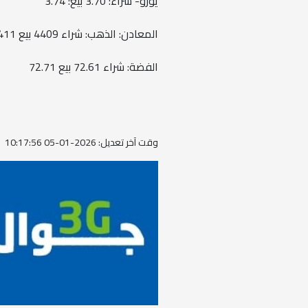
يورو- شراء: 3.70 بيع: 3.74
المعادن: الذهب: شراء 4409 بيع 4411
الفضة: شراء 72.61 بيع 72.71
وقت آخر تعديل: 2026-01-05 10:17:56