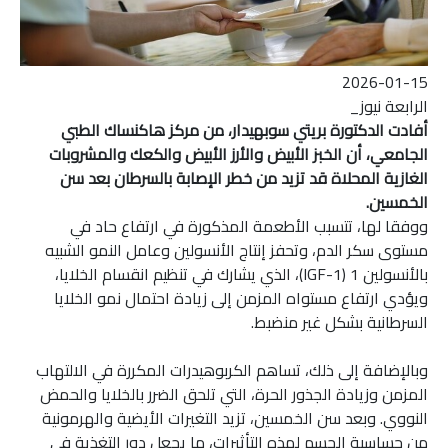
2026-01-15
الرابعة نيوز_
أفادت الدكتورة بريتي سوبهيدار، من مركز هاكنساك الطبي
الجامعي، أن الخبز الأبيض والأرز الأبيض والكعك والمشروبات
الغازية المحلاة قد تزيد من خطر الإصابة بالسرطان بعد سن
الخمسين.
ووفقا لها، تتسبب الأطعمة المذكورة في ارتفاع حاد في
مستوى سكر الدم، وتحفز إنتاج الأنسولين وعامل النمو الشبيه
بالأنسولين 1 (IGF-1)، الذي يشارك في تنظيم انقسام الخلايا،
ويؤدي ارتفاع مستواه المزمن إلى زيادة احتمال نمو الخلايا
السرطانية بشكل غير منضبط.
وبالإضافة إلى ذلك، تساهم الكربوهيدرات المكررة في الالتهاب
المزمن وزيادة الجذور الحرة، التي تلحق الضرر بالخلايا والحمض
النووي. وبعد سن الخمسين، تزيد التغيرات الأيضية والهرمونية
من حساسية الجسم لهذه التأثيرات، ما يجعل دور التغذية في