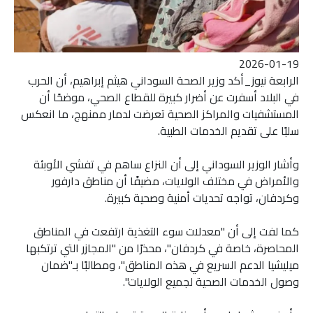
2026-01-19
الرابعة نيوز_أكد وزير الصحة السوداني هيثم إبراهيم، أن الحرب
في البلاد أسفرت عن أضرار كبيرة للقطاع الصحي، موضحًا أن
المستشفيات والمراكز الصحية تعرضت لدمار ممنهج، ما انعكس
سلبًا على تقديم الخدمات الطبية.
وأشار الوزير السوداني إلى أن النزاع ساهم في تفشي الأوبئة
والأمراض في مختلف الولايات، مضيفًا أن مناطق دارفور
وكردفان، تواجه تحديات أمنية وصحية كبيرة.
كما لفت إلى أن "معدلات سوء التغذية ارتفعت في المناطق
المحاصرة، خاصة في كردفان"، محذرًا من "المجازر التي ترتكبها
ميليشيا الدعم السريع في هذه المناطق"، ومطالبًا بـ"ضمان
وصول الخدمات الصحية لجميع الولايات".