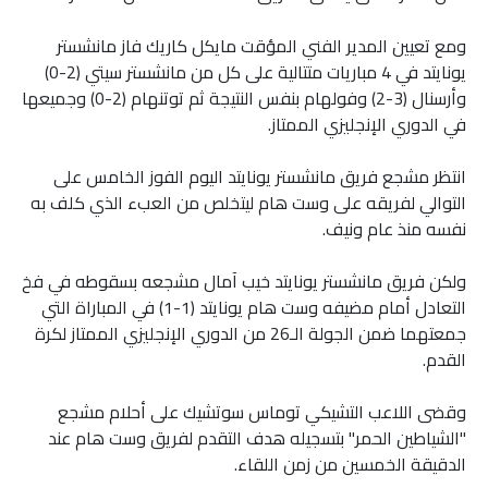
ومع تعيين المدير الفني المؤقت مايكل كاريك فاز مانشستر
يونايتد في 4 مباريات متتالية على كل من مانشستر سيتي (2-0)
وأرسنال (3-2) وفولهام بنفس النتيجة ثم توتنهام (2-0) وجميعها
في الدوري الإنجليزي الممتاز.
انتظر مشجع فريق مانشستر يونايتد اليوم الفوز الخامس على
التوالي لفريقه على وست هام ليتخلص من العبء الذي كلف به
نفسه منذ عام ونيف.
ولكن فريق مانشستر يونايتد خيب آمال مشجعه بسقوطه في فخ
التعادل أمام مضيفه وست هام يونايتد (1-1) في المباراة التي
جمعتهما ضمن الجولة الـ26 من الدوري الإنجليزي الممتاز لكرة
القدم.
وقضى اللاعب التشيكي توماس سوتشيك على أحلام مشجع
"الشياطين الحمر" بتسجيله هدف التقدم لفريق وست هام عند
الدقيقة الخمسين من زمن اللقاء.