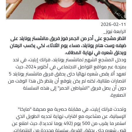
2026-02-11
الرابعة نيوز_
انتظر مشجع على أحر من الجمر فوز فريق مانشستر يونايتد على
ضيفه وست هام يونايتد، مساء يوم الثلاثاء، لكي يكسب الرهان
ويحلق شعره في نهاية المطاف.
ودخل المشجع الشهير لمانشستر يونايتد، فرانك إيليت، في تحد
بمزحة عبر مواقع التواصل الاجتماعي في أكتوبر 2024، حيث
تعهد ألا يقص شعره نهائيا حتى يحقق فريق مانشستر يونايتد 5
انتصارات متتالية، لكنه لم يكن يتوقع أن ينتظر كل هذا الوقت من
دون أن يصل فريق "الشياطين الحمر" إلى هذه السلسلة
الصغيرة.
وتحدث فرانك إيليت، في مقابلة حصرية مع صحيفة "ماركا"
الإسبانية، عن مشاعره مع اقتراب نهاية تحديه الطويل الذي
استمر ما يقرب من 500 يوم (492 يوما تحديدا)، حيث امتنع عن
قص شعره حتى يحقق الفريق سلسلة محددة من الانتصارات.