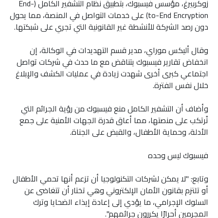
زوكربيرغ، مؤسس فيسبوك، بتطبيق نظام التشفير الكامل (End-
to-End Encryption) على خدمات التواصل في المنصة، مما يحول
دون رصد الشركة للأنشطة غير القانونية التي تجري على شبكتها.
وقال أليكس موراي، مدير قسم التهديدات في الوكالة، إن
انخفاض تقارير فيسبوك يتناقض مع ما حدث في شركات تواصل
اجتماعي كبرى أخرى شهدت زيادة في عمليات الكشف والإبلاغ
خلال نفس الفترة.
وأضاف أن التشفير الكامل منع فيسبوك من رؤية الجرائم التي
تُرتكب على منصتها، مما أعاق قدرة الجهات الأمنية على جمع
الأدلة، وحماية الأطفال، والقبض على الجناة.
فيسبوك ليس وحده
وتابع: "لا يمكن لشركات التكنولوجيا أن تزعم أنها تحمي الأطفال
أو تلتزم بقانون الأمان الإلكتروني وهي تختار أن تتغاضى عن
السلوك الإجرامي، ما يؤدي إلى إعادة إيذاء الضحايا وترك
المجرمين أحرارًا يكررون جرائمهم".