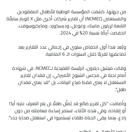
من جهتها، كشفت المؤسسة الوطنية للأطفال المفقودين
والمستغلين (NCMEC) أن تقارير شركات أخرى مثل X (تويتر سابقًا)
التابعة لإيلون ماسك، وغوغل، وديسكورد، ومايكروسوفت،
انخفضت أيضًا بنسبة 20% في 2024.
ويُعد هذا أول انخفاض سنوي في إجمالي عدد التقارير بعد
تضاعفها تقريبًا خلال السنوات الـ 6 الماضية.
وقالت ميشيل ديلاون، الرئيسة التنفيذية لـNCMEC، في شهادة
أمام لجنة في مجلس الشيوخ الأميركي، إن فقدان تقارير
الاستغلال لا يعني فقط ضياع البيانات، بل "قد يعني فقدان
طفل".
وأضافت: "كل تقرير ضائع قد يُمثّل طفلًا لن يتم التعرف عليه أبدًا
أو إنقاذه. وفي هذه الأثناء، تستمر إساءة معاملته من دون
رادع، بينما يبقى الجناة طلقاء ليستمروا في استغلال ضحايا جدد".
تركوا الأطفال في الظلام