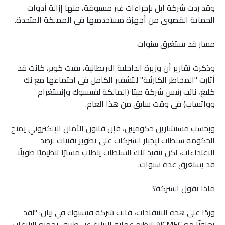
وقد ردت شركة آبل بإجراءات غير مسبوقة، منها إزالة أدوات
الحماية القصوى من أجهزة مستخدميها في المملكة المتحدة.
مسار قد يستغرق سنوات
وذكرت تقارير أن وزيرة الداخلية البريطانية، يفيت كوبر، كانت قد
أثارت "المخاطر الكارثية" للتشفير الكامل في اجتماعها مع نك
كليغ، نائب رئيس شركة ميتا (المالكة لفيسبوك وإنستغرام
وواتساب) في وقت سابق من هذا العام.
وبحسب مستشارين حكوميين، فإن قانون الأمان الإلكتروني يمنح
الحكومة سلطات لإجبار الشركات على تطوير تقنيات لرصد
الاعتداءات، لكن تنفيذ تلك السلطات يتطلب مسارًا تنظيميًا طويلًا
قد يستغرق عدة سنوات.
ماذا تقول الشركة؟
وردًا على هذه الانتقادات، قالت شركة فيسبوك في بيان: "لقد
تعاونّا مع NCMEC لتنظيم عملية الإبلاغ عن طريق تجميع البلاغات