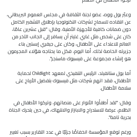
وعبّر بول ووه، عضو لجنة الثقافة في مجلس العموم البريطاني،
عن انتقاده للسماح لشركات التكنولوجيا بإطلاق التشفير الكامل
دون ضمانات كافية للأجهزة الأمنية. وقال: "قبل عشرين عامًا،
كان على شخص مثل غاري غليتر أن يسافر إلى الجانب الآخر من
العالم للاعتداء على الأطفال، وكان على جيفري إبستين بناء
جزيرته الخاصة لذلك. أما اليوم، فكل ما يحتاجه هؤلاء المجرمون
هو إنشاء مجموعة على فيسبوك ماسنجر".
أما بول ستانفيلد، الرئيس التنفيذي لمعهد Childlight لحماية
الأطفال، فقد اتهم شركات مثل فيسبوك بتفضيل الأرباح على
سلامة الأطفال.
وقال: "لقد أطفأوا الأنوار على منصاتهم، وتركوا الأطفال في
الظلام، عرضة للاستدراج والابتزاز والانتهاك، في حين يتحرك الجناة
بحرية تامة".
ورغم توقع المؤسسة انخفاضًا جزئيًا في عدد التقارير بسبب تغيير