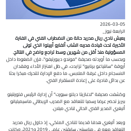
2026-03-05
الرابعة نيوز_
يعيش نادي ريال مدريد حالة من الاضطراب الفني في الفترة
الأخيرة تحت قيادة مدربه الشاب ألفارو أربيلوا الذي تولى
المسؤولية منذ أقل من شهرين وسط تراجع واضح في النتائج.
وبحسب ما أوردته صحيفة "موندو ديبورتيفو"، فإن الضغوط داخل
أروقة "سانتياغو برنابيو" تزايدت، في ظل اهتزاز الأداء وفقدان
الانسجام داخل غرفة الملابس، ما دفع الإدارة للتحرك مبكرا بحثا
عن بدائل قادرة على إعادة الاستقرار الفني.
وكشفت صحيفة "لاغازيتا ديللو سبورت" أن إدارة الرئيس فلورنتينو
بيريز تحضر عرضا رسميا للتعاقد مع المدرب الإيطالي ماسيميليانو
أليغري المدير الفني الحالي لنادي ميلان.
ويعد أليغري هدفا قديما للنادي الملكي، إذ حاول ريال مدريد
التعاقد معه في مناسبتين سابقتين عامي 2019 و2021، وكانت