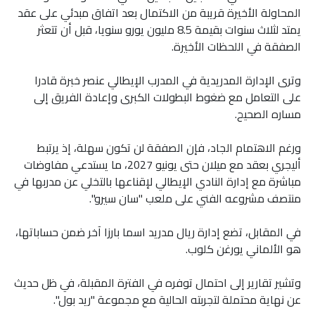
المحاولة الأخيرة قريبة من الاكتمال بعد اتفاق مبدئي على عقد
يمتد لثلاث سنوات بقيمة 8.5 مليون يورو سنويا، قبل أن تتعثر
الصفقة في اللحظات الأخيرة.
وترى الإدارة المدريدية في المدرب الإيطالي عنصر خبرة قادرا
على التعامل مع ضغوط البطولات الكبرى وإعادة الفريق إلى
مساره الصحيح.
ورغم الاهتمام الجاد، فإن الصفقة لن تكون سهلة، إذ يرتبط
أليجري بعقد مع ميلان حتى يونيو 2027، ما يستدعي مفاوضات
مباشرة مع إدارة النادي الإيطالي لإقناعها بالتخلي عن مدربها في
منتصف مشروعه الفني على ملعب "سان سيرو".
في المقابل، تضع إدارة ريال مدريد اسما بارزا آخر ضمن حساباتها،
هو الألماني يورغن كلوب.
وتشير تقارير إلى احتمال توفره في الفترة المقبلة، في ظل حديث
عن نهاية محتملة لتجربته الحالية مع مجموعة "ريد بول".