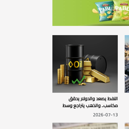
النفط يصعد والدولار يحقق
مكاسب.. والذهب يتراجع وسط
تصاعد التوترات في المنطقة
2026-07-13