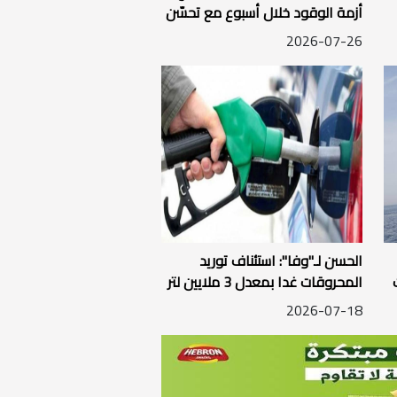
أزمة الوقود خلال أسبوع مع تحسّن
تدريجي في كميات التوريد
2026-07-26
الحسن لـ"وفا": استئناف توريد
ت
المحروقات غدا بمعدل 3 ملايين لتر
يوميا
2026-07-18