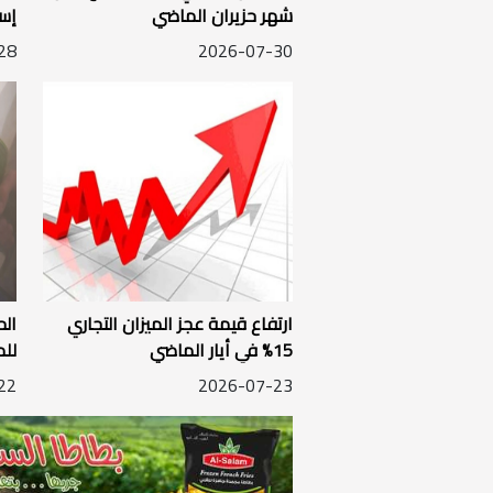
شهر حزيران الماضي
إسرا
28
2026-07-30
ارتفاع قيمة عجز الميزان التجاري
الح
15% في أيار الماضي
للم
الش
22
2026-07-23