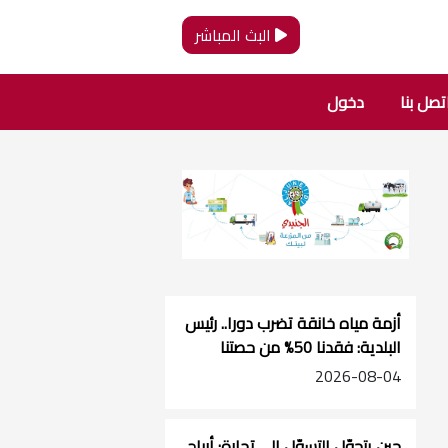
البث المباشر
تصل بنا
دخول
أزمة مياه خانقة تضرب دورا.. رئيس
البلدية: فقدنا 50% من حصتنا
ونطالب بحل استراتيجي ينهي
2026-08-04
معاناة الجنوب
حين يتحوّل التسوّل إلى تجارة: أرباح