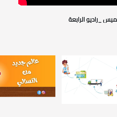
يس _راديو الرابعة