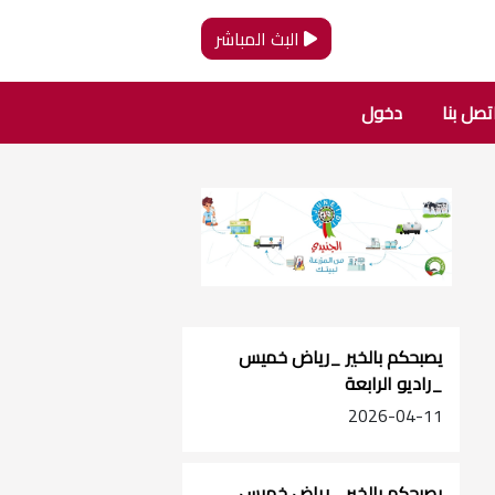
البث المباشر
تصل بنا
دخول
يصبحكم بالخير _رياض خميس
_راديو الرابعة
2026-04-11
يصبحكم بالخير _رياض خميس