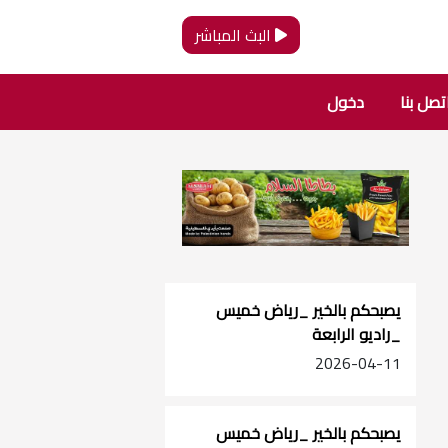
البث المباشر
تصل بنا
دخول
يصبحكم بالخير _رياض خميس
_راديو الرابعة
2026-04-11
يصبحكم بالخير _رياض خميس