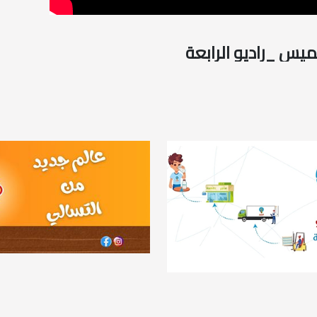
يس _راديو الرابعة