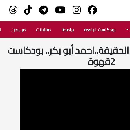
بودكاست الرابعة
برامجنا
مقابلات
من نحن
ا
لحقيقة..احمد أبو بكر.. بودكاست
2قهوة