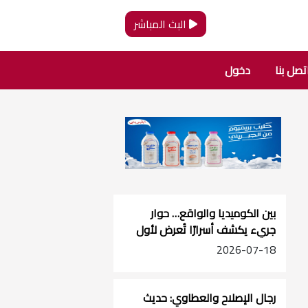
البث المباشر
تصل بنا
دخول
بين الكوميديا والواقع… حوار
جريء يكشف أسرارًا تُعرض لأول
مرة | منتمي أبو عرب في
2026-07-18
بودكاست 2 قهوة
رجال الإصلاح والعطاوي: حديث