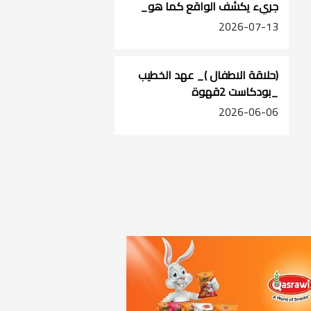
جريء يكشف الواقع كما هو_
بودكاست حديث المدينة_الحلقة
2026-07-13
الاولى _ الشيخ جبرين السراحنة
(حلاقة الاطفال )_ عهد الخطيب
_بودكاست 2قهوة
2026-06-06