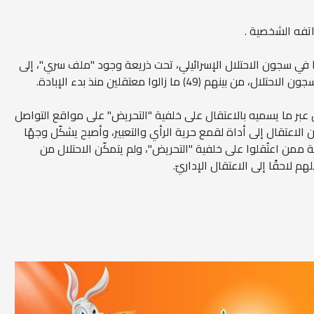
فه الشخصية .
ا في سجون الاحتلال الإسرائيلي، تحت ذريعة وجود "ملف سري"، إلى
عبر ما يسميه بالاعتقال على خلفية "التحريض" على مواقع التواصل
الاعتقال إلى أداة لقمع حرية الرأي والتعبير، وأصبح يشكّل وجهًا
ية ممن اعتُقلوا على خلفية "التحريض"، ولم يتمكّن الاحتلال من
 لاحقًا إلى الاعتقال الإداريّ.